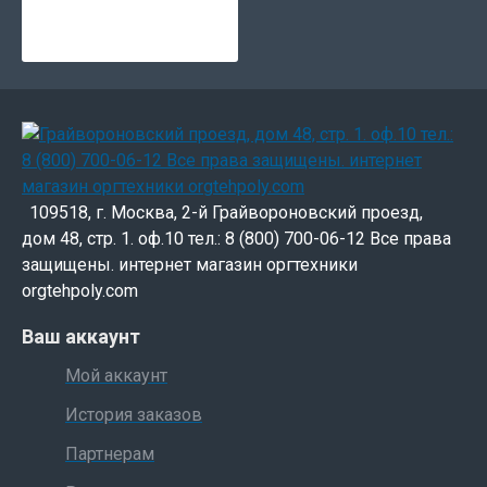
по телефону 8(495) 088-42-17 или
почте info@orgtehpoly.com
Приобретая в интернет-магазине "ОРГТЕХПОЛИ"
оригинальные расходные материалы RICOH для своего парка
техники, вы продлеваете срок службы КМА и не потеряете в
качестве печати документов или изображений.
Всегда предупреждаем своих клиентов ,что при
109518, г. Москва, 2-й Грайвороновский проезд,
использовании неоригинальных расходных материалов есть
дом 48, стр. 1. оф.10 тел.: 8 (800) 700-06-12 Все права
ВЕЛИКИЙ риск загубить печатающее оборудования ,что
защищены. интернет магазин оргтехники
приведёт к замене печки, ремня переноса изображения
orgtehpoly.com
,фотобарабанов и т.д.
Ваш аккаунт
Мой аккаунт
История заказов
Партнерам