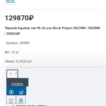
RICOH
129870₽
Чёрный барабан тип 90 A4 для Ricoh Priport HQ7000 / HQ9000
/ DD6650P
Артикул: 205869
Вес: 12 кг
Объём: 0.13524 м3
ОПИСАНИЕ
КУПИТЬ
Картриджи, девелоперы, тонеры, фотобарабаны, блоки
проявки Ricoh используются повсеместно благодаря
доступности, качеству и надёжности.
ХАРАКТЕРИСТИКИ