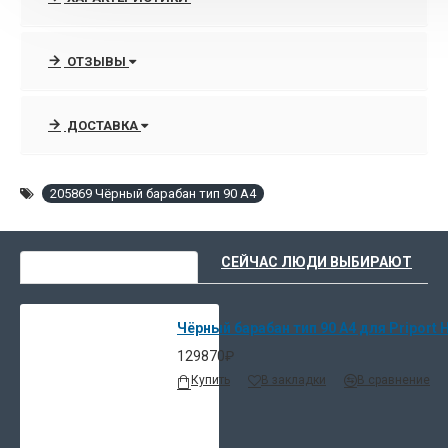
А развитие новых технологий в сфере структуры и
химического состава материалов повышает ресурc
расходников Ricoh.
ОТЗЫВЫ
90% оргтехники, расходных материалов и запчастей Ricoh
всегда есть в наличии на складе в Москве.
ДОСТАВКА
Срочная поставка раритетных позиций под заказ от 14-21
дней, при наличии в Европе.
205869 Чёрный барабан тип 90 А4
Поставка совсем эксклюзивных позиций, или снятых с
производства с завода из Японии.
ВЫ НЕДАВНО СМОТРЕЛИ
СЕЙЧАС ЛЮДИ ВЫБИРАЮТ
Низкие цены, доставка и описание товаров в интернет-
магазине расходных материалов и опций
Чёрный барабан тип 90 A4 для Priport 
http://www.orgtehpoly.com
129870₽
Сравните цены и закажите прямо сейчас в интернет-
Купить
В закладки
В сравнение
магазине ОргТехПоли
Если нужна консультация менеджера, всегда можно связаться