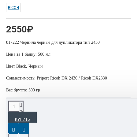
RICOH
2550₽
817222 Чернила чёрные для дупликатора тип 2430
Цена за 1 банку: 500 мл
Цвет Black, Черный
Совместимость: Priport Ricoh DX 2430 / Ricoh DX2330
Вес брутто: 300 гр
ОПИСАНИЕ
КУПИТЬ
Картриджи, девелоперы, тонеры, фотобарабаны, блоки
проявки Ricoh используются повсеместно благодаря