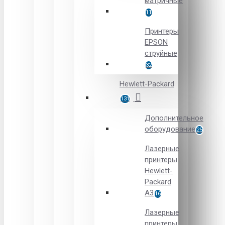
матричные
11
Принтеры
EPSON
струйные
32
Hewlett-Packard
131
Дополнительное
оборудование
25
Лазерные
принтеры
Hewlett-
Packard
A3
16
Лазерные
принтеры