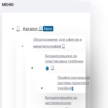
МЕНЮ
Каталог
New
Оборудование для офисов и
минитипографий
Брошюровщики на
пластиковые гребенки
11
Профессиональная
система переплета
VeloBind
5
Брошюровщики на
металлическую