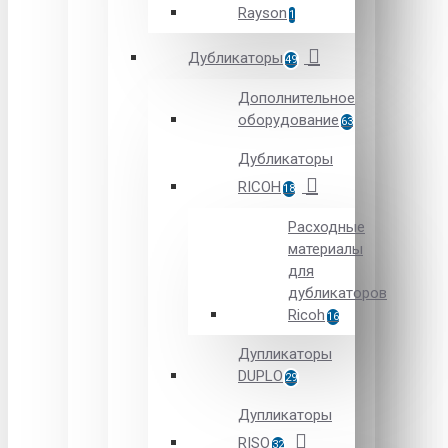
Rayson
1
Дубликаторы
49
Дополнительное
оборудование
63
Дубликаторы
RICOH
18
Расходные
материалы
для
дубликаторов
Ricoh
16
Дупликаторы
DUPLO
29
Дупликаторы
RISO
32