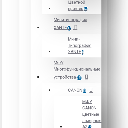
Цветной
принтер
57
Минитипография
XANTE
17
Мини-
Типография
XANTE
4
МФУ
Многофункциональные
устройства
695
CANON
56
МФУ
CANON
цветные
лазерные
А3
16