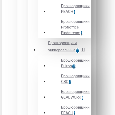
Брошюровщики
PEACH
6
Брошюровщики
Profioffice
Bindstream
8
Брошюровщики
универсальные
25
Брошюровщики
Bulros
19
Брошюровщики
GBC
7
Брошюровщики
GLADWORK
1
Брошюровщики
PEACH
3