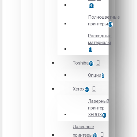
916
Полноцветные
принтеры
21
Расходные
материалы
48
Toshiba
19
Опции
3
Xerox
64
Лазерный
принтер
XEROX
10
Лазерные
принтеры
69