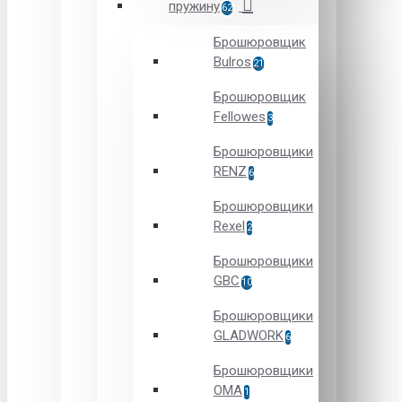
пружину
62
Брошюровщик
Bulros
21
Брошюровщик
Fellowes
3
Брошюровщики
RENZ
6
Брошюровщики
Rexel
2
Брошюровщики
GBC
10
Брошюровщики
GLADWORK
6
Брошюровщики
OMA
1