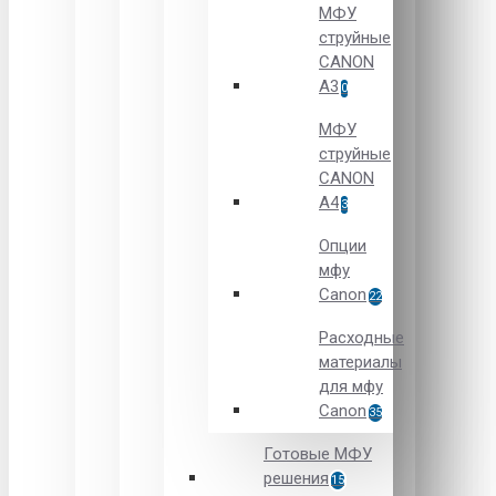
МФУ
струйные
CANON
А3
0
МФУ
струйные
CANON
А4
3
Опции
мфу
Canon
22
Расходные
материалы
для мфу
Canon
35
Готовые МФУ
решения
15