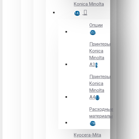
Konica Minolta
143
Опции
557
Принтеры
Konica
Minolta
A3
5
Принтеры
Konica
Minolta
A4
17
Расходные
материалы
198
Kyocera-Mita