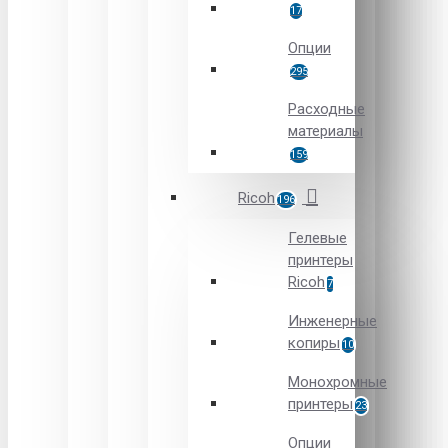
17
Опции
295
Расходные
материалы
159
Ricoh
196
Гелевые
принтеры
Ricoh
7
Инженерные
копиры
10
Монохромные
принтеры
23
Опции