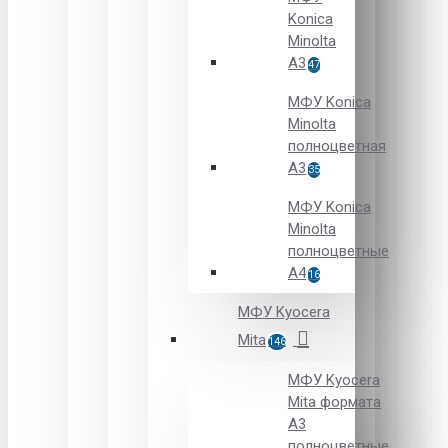
Konica
Minolta
A3
47
МФУ Konica
Minolta
полноцветная
А3
35
МФУ Konica
Minolta
полноцветные
А4
16
МФУ Kyocera
Mita
146
МФУ Kyocera
Mita формата
A3
полноцветные