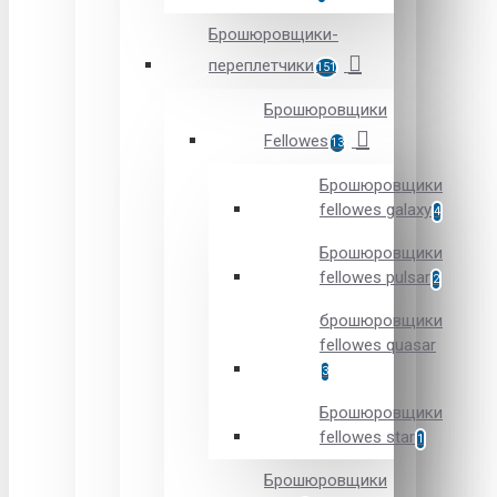
Брошюровщики-
переплетчики
151
Брошюровщики
Fellowes
13
Брошюровщики
fellowes galaxy
4
Брошюровщики
fellowes pulsar
2
брошюровщики
fellowes quasar
3
Брошюровщики
fellowes star
1
Брошюровщики