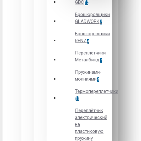
GBC
12
Брошюровщики
GLADWORK
2
Брошюровщики
RENZ
4
Переплётчики
Металбинд
7
Пружинами-
молниями
4
Термопереплетчики
15
Переплётчик
электрический
на
пластиковую
пружину