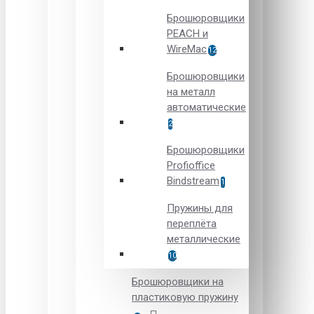
Брошюровщики
PEACH и
WireMac
12
Брошюровщики
на металл
автоматические
2
Брошюровщики
Рrofioffice
Вindstream
1
Пружины для
переплёта
металлические
10
Брошюровщики на
пластиковую пружину