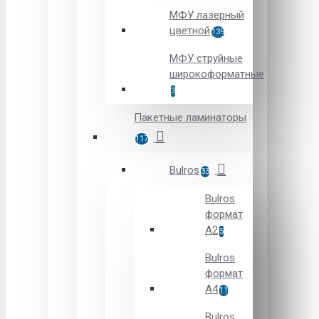
МФУ лазерный
цветной
139
МФУ струйные
широкоформатные
3
Пакетные ламинаторы
117
Bulros
33
Bulros
формат
A2
5
Bulros
формат
A4
11
Bulros