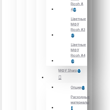
Ricoh A
4
48
Цветные
МФУ
Ricoh A3
61
Цветные
МФУ
Ricoh A4
24
МФУ Sharp
17
Опции
13
Расходные
материалы
4