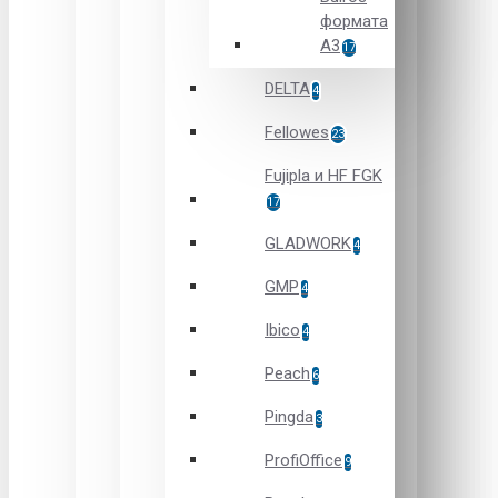
формата
А3
17
DELTA
4
Fellowes
23
Fujipla и HF FGK
17
GLADWORK
4
GMP
4
Ibico
4
Peach
6
Pingda
3
ProfiOffice
9