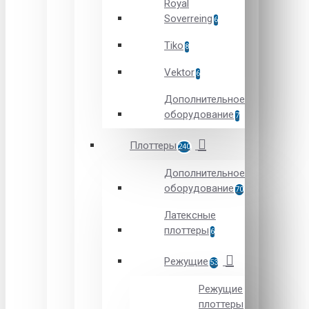
Royal
Soverreing
6
Tiko
8
Vektor
6
Дополнительное
оборудование
7
Плоттеры
240
Дополнительное
оборудование
70
Латексные
плоттеры
6
Режущие
53
Режущие
плоттеры