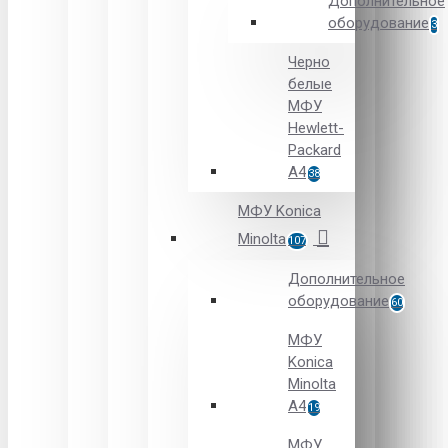
Дополнительное
оборудование
3
Черно
белые
МФУ
Hewlett-
Packard
А4
38
МФУ Konica
Minolta
107
Дополнительное
оборудование
60
МФУ
Konica
Minolta
A4
19
МФУ