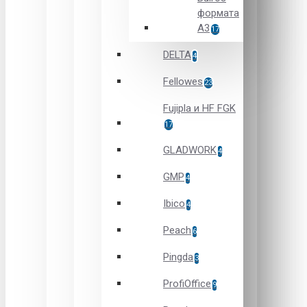
формата
А3
17
DELTA
4
Fellowes
23
Fujipla и HF FGK
17
GLADWORK
4
GMP
4
Ibico
4
Peach
6
Pingda
3
ProfiOffice
9