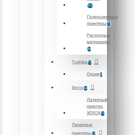
916
Полноцветные
принтеры
21
Расходные
материалы
48
Toshiba
19
Опции
3
Xerox
64
Лазерный
принтер
XEROX
10
Лазерные
принтеры
69