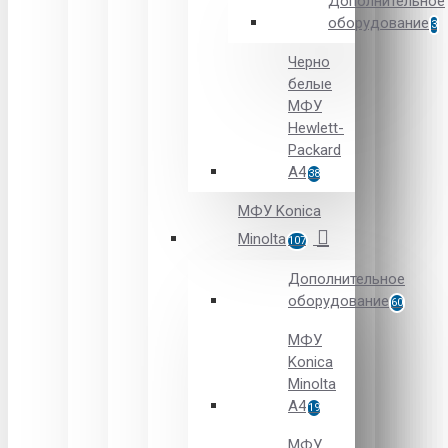
Дополнительное
оборудование
3
Черно
белые
МФУ
Hewlett-
Packard
А4
38
МФУ Konica
Minolta
107
Дополнительное
оборудование
60
МФУ
Konica
Minolta
A4
19
МФУ