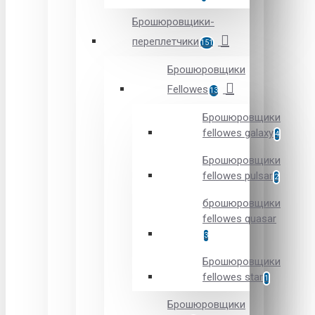
Брошюровщики-
переплетчики
151
Брошюровщики
Fellowes
13
Брошюровщики
fellowes galaxy
4
Брошюровщики
fellowes pulsar
2
брошюровщики
fellowes quasar
3
Брошюровщики
fellowes star
1
Брошюровщики