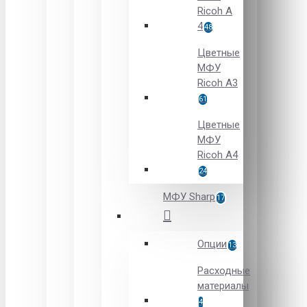
Ricoh A
4
48
Цветные
МФУ
Ricoh A3
61
Цветные
МФУ
Ricoh A4
24
МФУ Sharp
17
Опции
13
Расходные
материалы
4