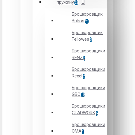
пружину
62
Брошюровщик
Bulros
21
Брошюровщик
Fellowes
3
Брошюровщики
RENZ
6
Брошюровщики
Rexel
2
Брошюровщики
GBC
10
Брошюровщики
GLADWORK
6
Брошюровщики
OMA
1