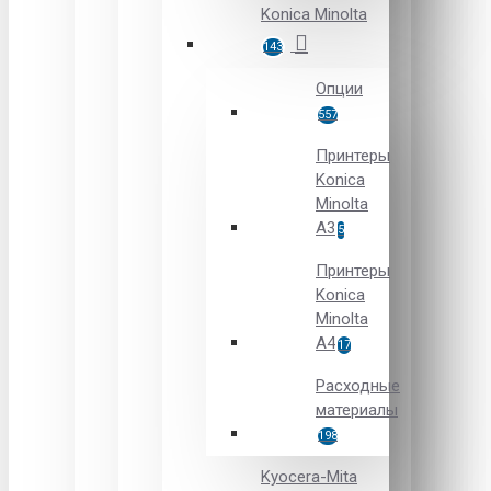
Konica Minolta
143
Опции
557
Принтеры
Konica
Minolta
A3
5
Принтеры
Konica
Minolta
A4
17
Расходные
материалы
198
Kyocera-Mita