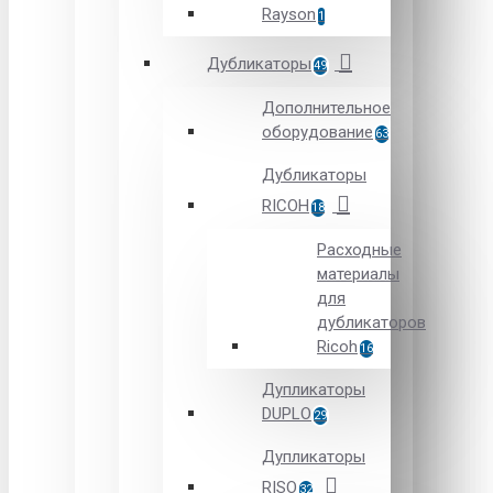
Rayson
1
Дубликаторы
49
Дополнительное
оборудование
63
Дубликаторы
RICOH
18
Расходные
материалы
для
дубликаторов
Ricoh
16
Дупликаторы
DUPLO
29
Дупликаторы
RISO
32