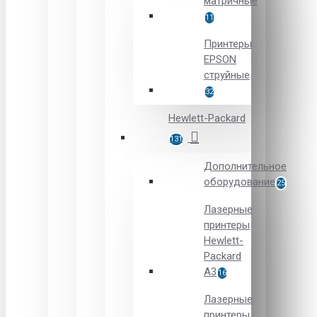
матричные
11
Принтеры
EPSON
струйные
32
Hewlett-Packard
131
Дополнительное
оборудование
25
Лазерные
принтеры
Hewlett-
Packard
A3
16
Лазерные
принтеры