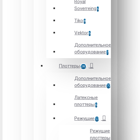
Royal
Soverreing
6
Tiko
8
Vektor
6
Дополнительное
оборудование
7
Плоттеры
240
Дополнительное
оборудование
70
Латексные
плоттеры
6
Режущие
53
Режущие
плоттеры