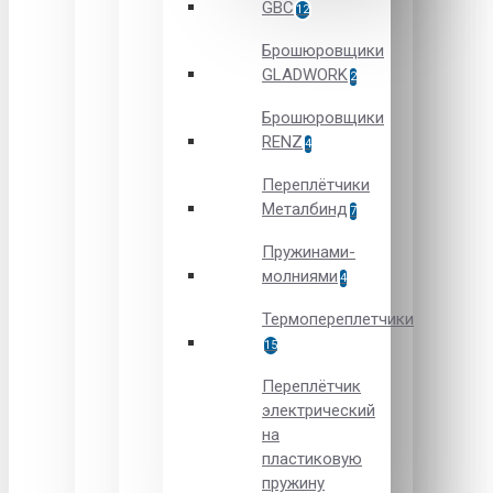
GBC
12
Брошюровщики
GLADWORK
2
Брошюровщики
RENZ
4
Переплётчики
Металбинд
7
Пружинами-
молниями
4
Термопереплетчики
15
Переплётчик
электрический
на
пластиковую
пружину