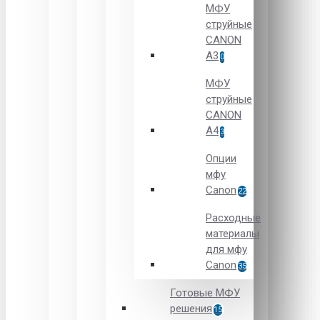
МФУ
струйные
CANON
А3
0
МФУ
струйные
CANON
А4
3
Опции
мфу
Canon
22
Расходные
материалы
для мфу
Canon
35
Готовые МФУ
решения
15