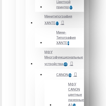
Цветной
принтер
57
Минитипография
XANTE
17
Мини-
Типография
XANTE
4
МФУ
Многофункциональные
устройства
695
CANON
56
МФУ
CANON
цветные
лазерные
А3
16