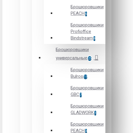
Брошюровщики
PEACH
6
Брошюровщики
Profioffice
Bindstream
8
Брошюровщики
универсальные
25
Брошюровщики
Bulros
19
Брошюровщики
GBC
7
Брошюровщики
GLADWORK
1
Брошюровщики
PEACH
3