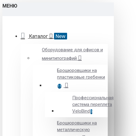
МЕНЮ
Каталог
New
Оборудование для офисов и
минитипографий
Брошюровщики на
пластиковые гребенки
11
Профессиональная
система переплета
VeloBind
5
Брошюровщики на
металлическую