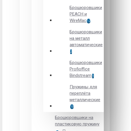
Брошюровщики
PEACH и
WireMac
12
Брошюровщики
на металл
автоматические
2
Брошюровщики
Рrofioffice
Вindstream
1
Пружины для
переплёта
металлические
10
Брошюровщики на
пластиковую пружину