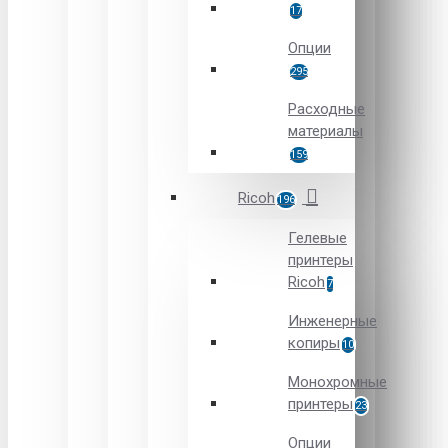
17
Опции
295
Расходные
материалы
159
Ricoh
196
Гелевые
принтеры
Ricoh
7
Инженерные
копиры
10
Монохромные
принтеры
23
Опции