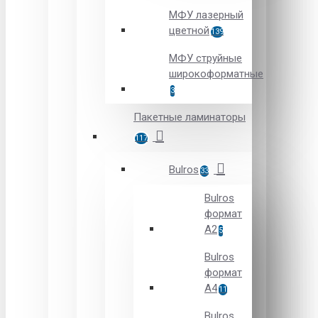
МФУ лазерный
цветной
139
МФУ струйные
широкоформатные
3
Пакетные ламинаторы
117
Bulros
33
Bulros
формат
A2
5
Bulros
формат
A4
11
Bulros