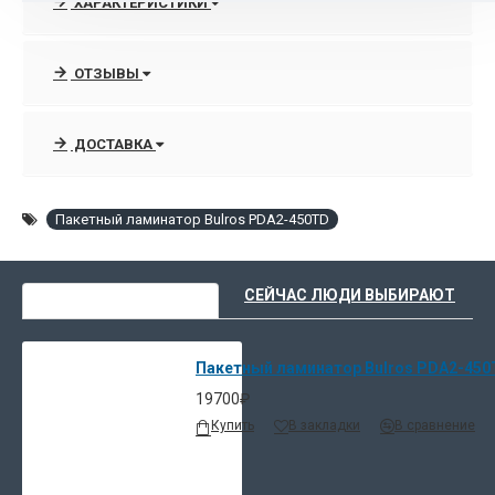
ХАРАКТЕРИСТИКИ
документы и фотографии формата А3 и выполнять тиснение
фольгой. Ламинатор оснащен регулятором температуры
ОТЗЫВЫ
и обладает возможностью холодного ламинирования.
Ламинатор FGK PDA2-450 TD имеет регулировки скорости
ДОСТАВКА
и рабочей температуры и оснащен вентилятором
принудительного охлаждения. На переднюю панель
ламинатора вынесены следующие органы управления:
Пакетный ламинатор Bulros PDA2-450TD
LED дисплей
кнопка включения
ВЫ НЕДАВНО СМОТРЕЛИ
СЕЙЧАС ЛЮДИ ВЫБИРАЮТ
управление реверсом и нагревом валов
регуляторы рабочей температуры и скорости
индикаторы включения и готовности к работе
Пакетный ламинатор Bulros PDA2-45
19700₽
Ламинатор FGK PDA2-450 TD оснащен системой реверса,
Купить
В закладки
В сравнение
которая позволяет легко извлекать из устройства застрявший
документ.