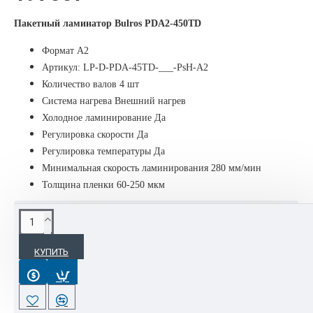
Пакетный ламинатор Bulros PDA2-450TD
Формат A2
Артикул: LP-D-PDA-45TD-___-PsH-A2
Количество валов 4 шт
Cистема нагрева Внешний нагрев
Холодное ламинирование Да
Регулировка скорости Да
Регулировка температуры Да
Минимальная скорость ламинирования 280 мм/мин
Толщина пленки 60-250 мкм
ОПИСАНИЕ
КУПИТЬ
Полупрофессиональный пакетный ламинатор FGK PDA2-450
TD предназначен для выполнения большого объема работ
в офисах, копировальных центрах, фотостудиях и салонах
цветной печати. Эта модель позволяет ламинировать