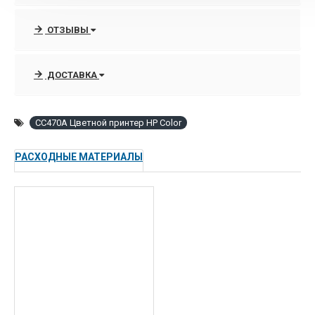
помощью технологии HP ImageREt 3600 и
улучшенного тонера HP ColorSphere.
ОТЗЫВЫ
Идеальный выбор для небольших рабочих групп
из 5-15 человек в организациях любого размера,
ДОСТАВКА
которым требуется надежный, простой в
использовании, расширяемый цветной принтер
для высококачественной печати различных
CC470A Цветной принтер HP Color
деловых документов.
РАСХОДНЫЕ МАТЕРИАЛЫ
Создавайте высококачественные цветные и
черно-белые отпечатки прямо с рабочего
стола!
Увеличьте производительность рабочих групп
благодаря технологии экономии расхода
электроэнергии HP Instant-on, быстрому выходу
первой страницы (11 секунд) и высокой
скорости цветной и черно-белой печати до 30
стр./мин (А4). Непревзойденное качество печати