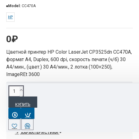
Model:
CC470A
HP
0₽
Цветной принтер HP Color LaserJet CP3525dn CC470A,
формат А4, Duplex, 600 dpi, скорость печати (ч/б) 30
А4/мин., (цвет.) 30 А4/мин., 2 лотка (100+250),
ImageREt 3600
ОПИСАНИЕ
КУПИТЬ
Увеличьте производительность рабочих групп
благодаря высокой скорости печати и быстрому
выходу первой страницы в режимах низкого
потребления энергии, получите великолепные
ХАРАКТЕРИСТИКИ
результаты печати типографского качества с