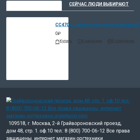
страниц и других факторов (включая
ВЫ НЕДАВНО СМОТРЕЛИ
СЕЙЧАС ЛЮДИ ВЫБИРАЮТ
периодичность замены TCU)
³ Лаборатория Buyer's Lab вручила компании HP
награду за выдающиеся достижения в декабре
CC470A Цветной лазерный принтер HP 
2007
0₽
⁴ Программные функции и наличие в продаже
Купить
В закладки
В сравнение
зависит от страны Посетите
www.hp.com/learn/suresupply.
109518, г. Москва, 2-й Грайвороновский проезд,
дом 48, стр. 1. оф.10 тел.: 8 (800) 700-06-12 Все права
защищены. интернет магазин оргтехники