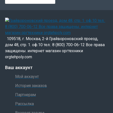
обслуживании.
Возможность доступа ко всем расходным
материалам с лицевой стороны принтера и
понятная маркировка упрощают процедуру
установки и замены расходных материалов.
Специальные индикаторы на графической
109518, г. Москва, 2-й Грайвороновский проезд,
панели управления наглядно показывают
дом 48, стр. 1. оф.10 тел.: 8 (800) 700-06-12 Все права
уровень тонера.
защищены. интернет магазин оргтехники
Подробные текстовые инструкции и
orgtehpoly.com
анимированные графические средства
Ваш аккаунт
позволяют быстро обнаружить и устранить
неисправность.
Мой аккаунт
До 5-ти лотков подачи бумаги, долговечные
История заказов
комплекты по уходу, интеллектуальные
расходные материалы повышанной
Партнерам
емкости - всё это сводит вмешательство
Рассылка
пользователя к минимуму.
Простота управления принтером благодаря
Возврат товара