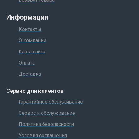
наличию ПО Web Jetadmin и встроенного
web-сервера HP.
Информация
Полное соответствие нуждам
многофункциональных рабочих групп
Контакты
Широкоформатная печать (вплоть до А3) на
О компании
разнообразных носителях (плотностью до
Карта сайта
200 г/м2 с многоцелевым лотком).
Несколько лотков для бумаги (до 5-ти)
Оплата
увеличивают общую емкость подачи до
Доставка
2100 листов (100 листов - многоцелевой
лоток, 4 лотка по 500 листов¹)
Сервис для клиентов
Встроенное устройство для двусторонней
печати документов².
Гарантийное обслуживание
Возможность сетевого подключения с
Сервис и обслуживание
лучшими в отрасли характеристиками,
установки жесткого диска и других средств
Политика безопасности
модернизации (от сторонних поставщиков)
Условия соглашения
благодаря наличию трех слотов с