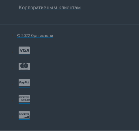
улучшеным интерфейсом ввода-вывода
Корпоративным клиентам
(EIO).
Печать сложнейших документов благодаря
расширяемой (до 544 Мб) памяти принтера.
¹ Стандартная комплектация принтера HP
© 2022 Оргтехполи
Color LaserJet 5550hdn
² Стандартная комплектация принтеров HP
Color LaserJet 5550dn/dtn/hdn