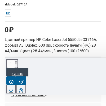
Model:
Q3716A
HP
0₽
Цветной принтер HP Color LaserJet 5550dtn Q3716A,
формат А3, Duplex, 600 dpi, скорость печати (ч/б) 28
А4/мин., (цвет.) 28 А4/мин., 3 лотка (100+2*500)
ОПИСАНИЕ
КУПИТЬ
Простой в эксплуатации широкоформатный
лазерный принтердля печати впечатляющих
цветных документов. Проверенная конструкция,
высокая производительность, функциональная
ХАРАКТЕРИСТИКИ
гибкость - все эти качества принтеров серии HP
Color LaserJet 5550 отвечают нуждам