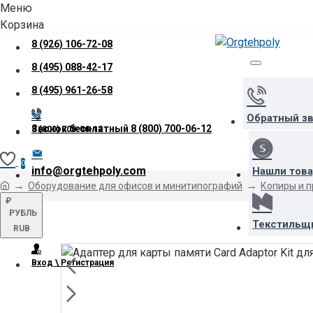
Меню
Корзина
8 (926) 106-72-08
8 (495) 088-42-17
8 (495) 961-26-58
Обратный з
Звонок бесплатный
8 (800) 700-06-12
8 (800) 700-06-12
0
info@orgtehpoly.com
Нашли тов
Оборудование для офисов и минитипографий
Копиры и 
₽
РУБЛЬ
Текстильщ
RUB
Вход \ Регистрация