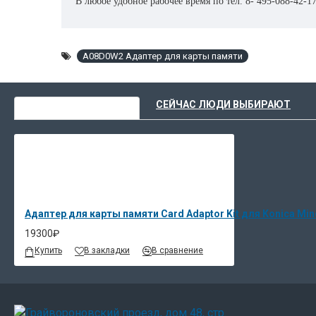
В любое удобное рабочее время по тел. 8- 495-088-42-
подкреплены высококачественными услугами по запуск
инженерам.
A08D0W2 Адаптер для карты памяти
ВЫ НЕДАВНО СМОТРЕЛИ
СЕЙЧАС ЛЮДИ ВЫБИРАЮТ
Адаптер для карты памяти Card Adaptor Kit для Konica Min
19300₽
Купить
В закладки
В сравнение