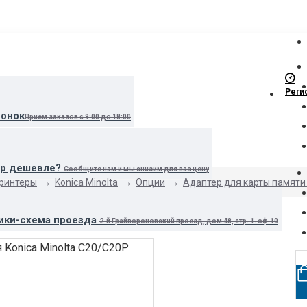
Реги
вонок
Прием заказов с 9:00 до 18:00
ар дешевле?
Сообщите нам и мы снизим для вас цену
принтеры
Konica Minolta
Опции
Адаптер для карты памяти C
ики-схема проезда
2-й Грайвороновский проезд, дом 48, стр. 1. оф.10