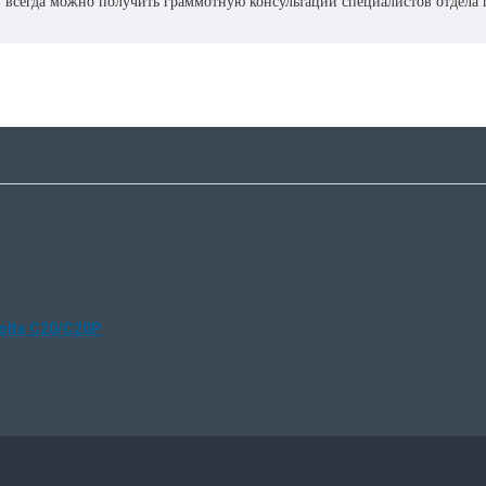
17 всегда можно получить граммотную консультации специалистов отдела
у, подключением в сеть и постгарантийному сопровождению оргтехники
olta C20/C20P