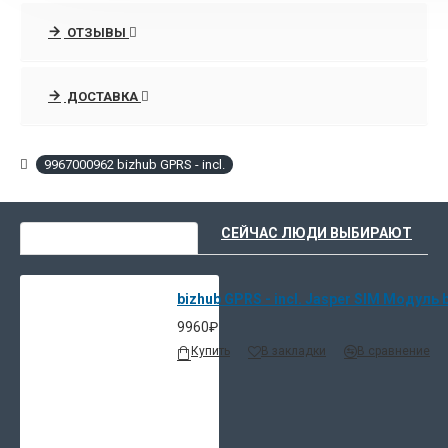
ОТЗЫВЫ
ДОСТАВКА
9967000962 bizhub GPRS - incl.
ВЫ НЕДАВНО СМОТРЕЛИ
СЕЙЧАС ЛЮДИ ВЫБИРАЮТ
bizhub GPRS - incl. Jasper SIM Модуль 
9960₽
Купить
В закладки
В сравнение