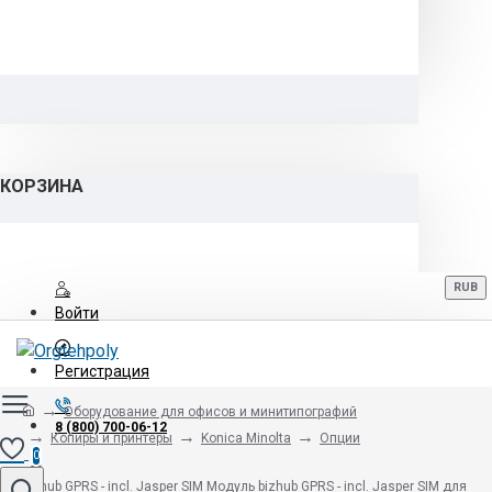
КОРЗИНА
RUB
Войти
Регистрация
Оборудование для офисов и минитипографий
8 (800) 700-06-12
Копиры и принтеры
Konica Minolta
Опции
0
bizhub GPRS - incl. Jasper SIM Модуль bizhub GPRS - incl. Jasper SIM для