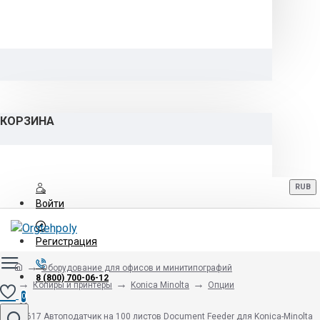
КОРЗИНА
RUB
Войти
Регистрация
Оборудование для офисов и минитипографий
8 (800) 700-06-12
Копиры и принтеры
Konica Minolta
Опции
0
DF-617 Автоподатчик на 100 листов Document Feeder для Konica-Minolta