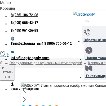
Меню
Корзина
8 (926) 106-72-08
8 (495) 088-42-17
8 (495) 961-26-58
Обратный з
Звонок бесплатный
8 (800) 700-06-12
8 (800) 700-06-12
0
info@orgtehpoly.com
Нашли тов
Оборудование для офисов и минитипографий
Копиры и 
₽
РУБЛЬ
Текстильщ
RUB
Вход \ Регистрация