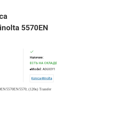
са
nolta 5570EN
Наличие:
ЕСТЬ НА СКЛАДЕ
Model:
A06X0Y1
Konica-Minolta
0EN/5570EN/5570; (120к) Transfer