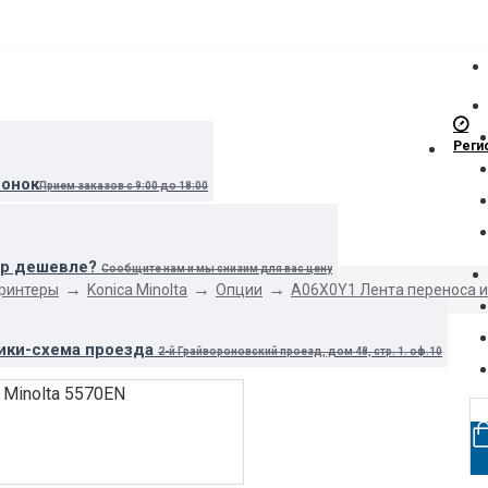
Реги
вонок
Прием заказов с 9:00 до 18:00
ар дешевле?
Сообщите нам и мы снизим для вас цену
принтеры
Konica Minolta
Опции
A06X0Y1 Лента переноса и
ики-схема проезда
2-й Грайвороновский проезд, дом 48, стр. 1. оф.10