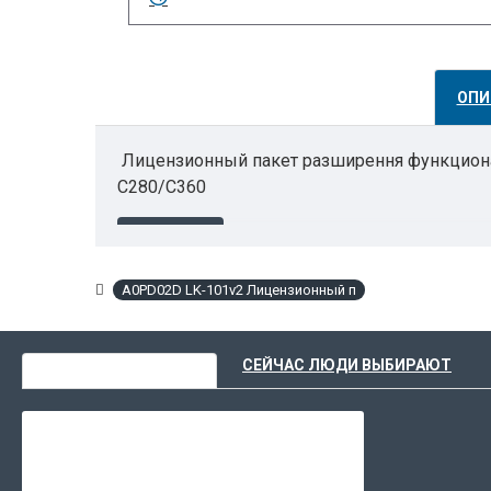
ОПИ
Лицензионный пакет разширення функциональ
C280/C360
A0PD02D LK-101v2 Лицензионный п
ВЫ НЕДАВНО СМОТРЕЛИ
СЕЙЧАС ЛЮДИ ВЫБИРАЮТ