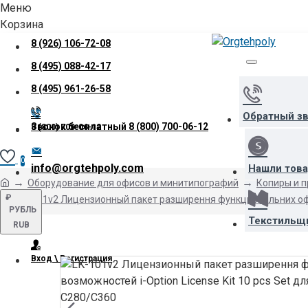
Меню
Корзина
8 (926) 106-72-08
8 (495) 088-42-17
8 (495) 961-26-58
Обратный з
Звонок бесплатный
8 (800) 700-06-12
8 (800) 700-06-12
0
info@orgtehpoly.com
Нашли тов
Оборудование для офисов и минитипографий
Копиры и 
₽
LK-101v2 Лицензионный пакет разширення функциональних офисн
РУБЛЬ
Текстильщ
RUB
Вход \ Регистрация