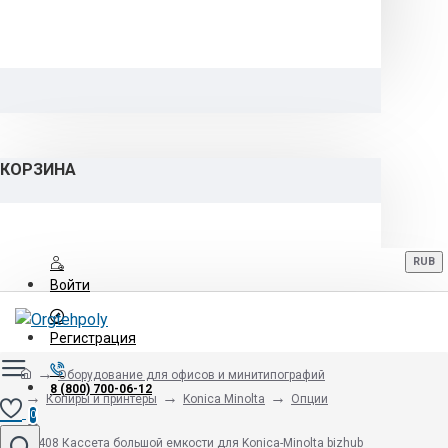
КОРЗИНА
RUB
Войти
Регистрация
Оборудование для офисов и минитипографий
8 (800) 700-06-12
Копиры и принтеры
Konica Minolta
Опции
0
PC-408 Кассета большой емкости для Konica-Minolta bizhub