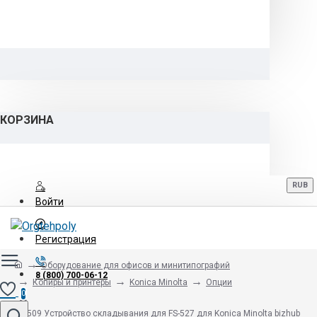
КОРЗИНА
RUB
Войти
Регистрация
Оборудование для офисов и минитипографий
8 (800) 700-06-12
Копиры и принтеры
Konica Minolta
Опции
0
SD-509 Устройство складывания для FS-527 для Konica Minolta bizhub