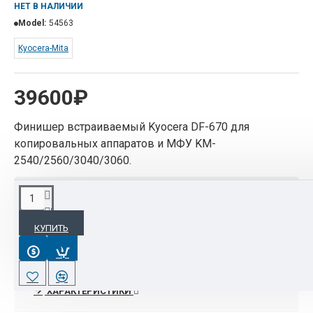
НЕТ В НАЛИЧИИ
Model:
54563
Kyocera-Mita
39600₽
Финишер встраиваемый Kyocera DF-670 для
копировальных аппаратов и МФУ KM-
2540/2560/3040/3060.
ОПИСАНИЕ
КУПИТЬ
DF-670 — встраиваемый финишер, поэтому
копир не обязательно устанавливать на тумбу.
Он может сортировать, группировать и скреплять
комплекты копий, его лоток способен вместить
ХАРАКТЕРИСТИКИ
до 500 листов.