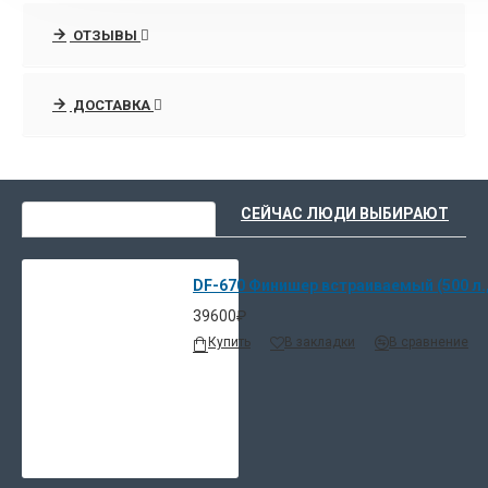
Сортировка комплектов происходит путем
сдвига одного комплекта относительно другого.
ОТЗЫВЫ
Степлер DF-670 может скрепить до 30 листов
формата A4 в верхнем левом углу.
ДОСТАВКА
Является альтернативой напольному финишеру
DF-730.
ВЫ НЕДАВНО СМОТРЕЛИ
СЕЙЧАС ЛЮДИ ВЫБИРАЮТ
DF-670 Финишер встраиваемый (500 л., 
39600₽
Купить
В закладки
В сравнение