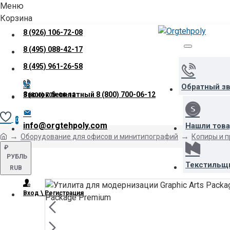
Меню
Корзина
8 (926) 106-72-08
8 (495) 088-42-17
8 (495) 961-26-58
Обратный з
Звонок бесплатный
8 (800) 700-06-12
8 (800) 700-06-12
0
info@orgtehpoly.com
Нашли тов
Оборудование для офисов и минитипографий
Копиры и 
₽
РУБЛЬ
Текстильщ
RUB
Вход \ Регистрация