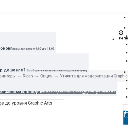
Реги
вонок
Прием заказов с 9:00 до 18:00
ар дешевле?
Сообщите нам и мы снизим для вас цену
принтеры
Ricoh
Опции
Утилита для модернизации Graphic 
ики-схема проезда
2-й Грайвороновский проезд, дом 48, стр. 1. оф.10