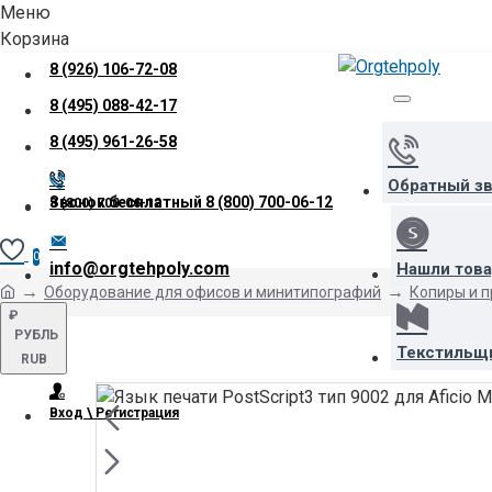
Меню
Корзина
8 (926) 106-72-08
8 (495) 088-42-17
8 (495) 961-26-58
Обратный з
Звонок бесплатный
8 (800) 700-06-12
8 (800) 700-06-12
0
info@orgtehpoly.com
Нашли тов
Оборудование для офисов и минитипографий
Копиры и 
₽
РУБЛЬ
Текстильщ
RUB
Вход \ Регистрация