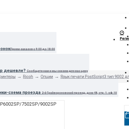
Реги
вонок
Прием заказов с 9:00 до 18:00
ар дешевле?
Сообщите нам и мы снизим для вас цену
принтеры
Ricoh
Опции
Язык печати PostScript3 тип 9002 
ики-схема проезда
2-й Грайвороновский проезд, дом 48, стр. 1. оф.10