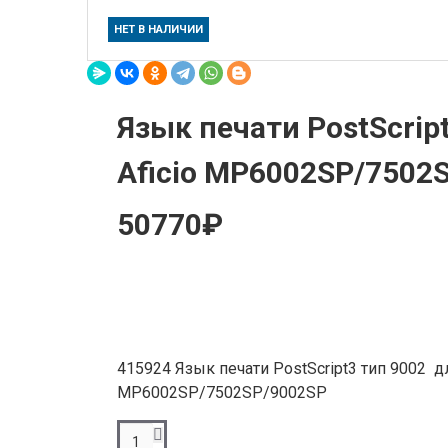
НЕТ В НАЛИЧИИ
Язык печати PostScrip
Aficio MP6002SP/7502
50770₽
415924 Язык печати PostScript3 тип 9002 дл
MP6002SP/7502SP/9002SP