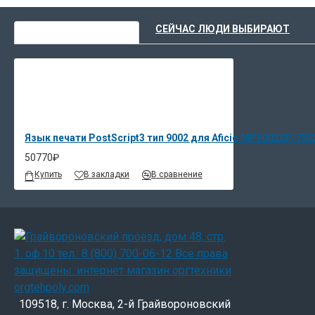
ВЫ НЕДАВНО СМОТРЕЛИ
СЕЙЧАС ЛЮДИ ВЫБИРАЮТ
Язык печати PostScript3 тип 9002 для Aficio MP6002SP/75
50770₽
Купить
В закладки
В сравнение
109518, г. Москва, 2-й Грайвороновский