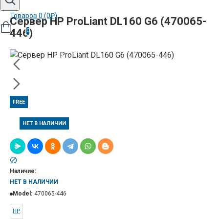
Товаров 0 (0₽)
Сервер HP ProLiant DL160 G6 (470065-
446)
0
FREE
НЕТ В НАЛИЧИИ
Наличие:
НЕТ В НАЛИЧИИ
Model:
470065-446
HP