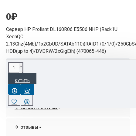
0₽
Сервер НР Proliant DL160R06 E5506 NHP (Rack1U
XeonQC
2.13Ghz(4Mb)/1x2GbUD/SATAb110i(RAID1+0/1/0)/250GbS
HDD(up to 4)/DVDRW/2xGigEth) (470065-446)
ОПИСАНИЕ
КУПИТЬ
Габариты в упаковке:
60 x 23 x 98 см
Вес в упаковке:
17,5 кг
Гарантия:
3 года
ХАРАКТЕРИСТИКИ
ОТЗЫВЫ