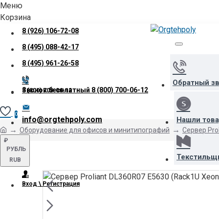
Меню
Корзина
8 (926) 106-72-08
8 (495) 088-42-17
8 (495) 961-26-58
Обратный з
Звонок бесплатный
8 (800) 700-06-12
8 (800) 700-06-12
0
info@orgtehpoly.com
Нашли тов
Оборудование для офисов и минитипографий
Сервер Pro
₽
РУБЛЬ
Текстильщ
RUB
Вход \ Регистрация