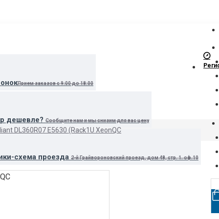
Реги
вонок
Прием заказов с 9:00 до 18:00
ар дешевле?
Сообщите нам и мы снизим для вас цену
liant DL360R07 E5630 (Rack1U XeonQC
ики-схема проезда
2-й Грайвороновский проезд, дом 48, стр. 1. оф.10