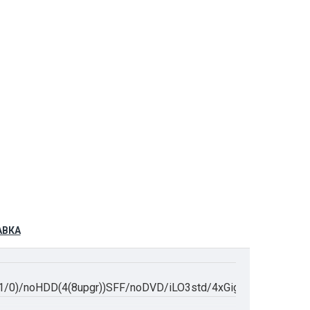
АВКА
/0)/noHDD(4(8upgr))SFF/noDVD/iLO3std/4xGigEth/1xRPS460