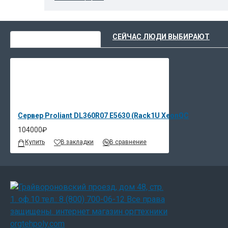
ВЫ НЕДАВНО СМОТРЕЛИ
СЕЙЧАС ЛЮДИ ВЫБИРАЮТ
Сервер Proliant DL360R07 E5630 (Rack1U XeonQC
104000₽
Купить
В закладки
В сравнение