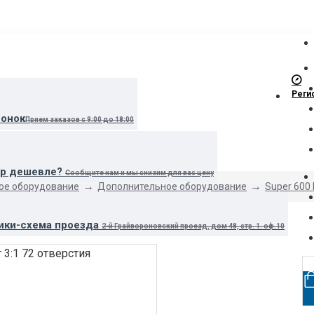
Реги
вонок
Прием заказов с 9:00 до 18:00
ар дешевле?
Сообщите нам и мы снизим для вас цену
ое оборудование
Дополнительное оборудование
Super 600
ики-схема проезда
2-й Грайвороновский проезд, дом 48, стр. 1. оф.10