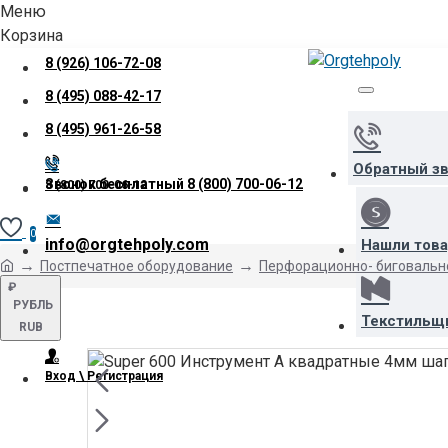
Меню
Корзина
8 (926) 106-72-08
8 (495) 088-42-17
8 (495) 961-26-58
Обратный з
Звонок бесплатный
8 (800) 700-06-12
8 (800) 700-06-12
0
info@orgtehpoly.com
Нашли тов
Постпечатное оборудование
Перфорационно- биговальн
₽
РУБЛЬ
Текстильщ
RUB
Вход \ Регистрация