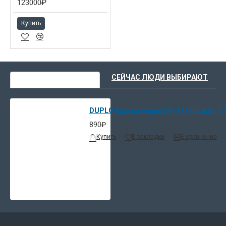
123000₽
Купить
ВЫ НЕДАВНО СМОТРЕЛИ
СЕЙЧАС ЛЮДИ ВЫБИРАЮТ
DUPLO Кpаска серая DC-17 (600 мл), C
890₽
Купить
В закладки
В сравнение