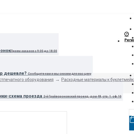
Реги
вонок
Прием заказов с 9:00 до 18:00
ар дешевле?
Сообщите нам и мы снизим для вас цену
стпечатного оборудования
Расходные материалы к буклетмей
ики-схема проезда
2-й Грайвороновский проезд, дом 48, стр. 1. оф.10