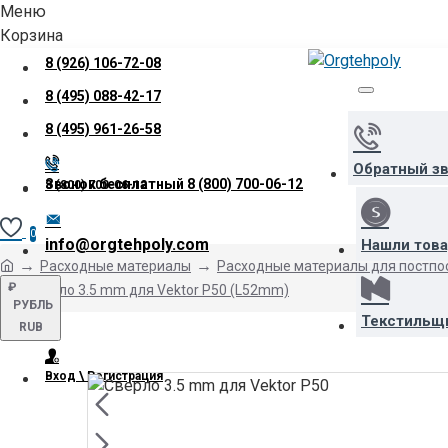
Меню
Корзина
8 (926) 106-72-08
8 (495) 088-42-17
8 (495) 961-26-58
Обратный з
Звонок бесплатный
8 (800) 700-06-12
8 (800) 700-06-12
0
info@orgtehpoly.com
Нашли тов
Расходные материалы
Расходные материалы для постпо
₽
Сверло 3.5 mm для Vektor P50 (L52mm)
РУБЛЬ
Текстильщ
RUB
Вход \ Регистрация