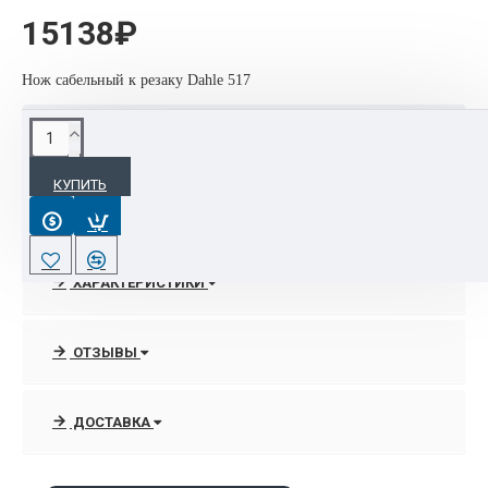
15138₽
Нож сабельный к резаку Dahle 517
ОПИСАНИЕ
КУПИТЬ
Интернет-магазин Оргтехполи - оптовая и розничная
продажа техники DAHLE, расходных материалов и запчастей
Ideal.
ХАРАКТЕРИСТИКИ
Вы можете купить Резаки DAHLE и сопутствующие товары
(ножи и марзаны) по оптимальной цене в интернет-магазине
orgtehpoly.com.
ОТЗЫВЫ
ДОСТАВКА