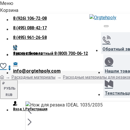
Меню
Корзина
8 (926) 106-72-08
8 (495) 088-42-17
8 (495) 961-26-58
Обратный з
Звонок бесплатный
8 (800) 700-06-12
8 (800) 700-06-12
0
info@orgtehpoly.com
Нашли тов
Расходные материалы
Расходные материалы для резако
₽
РУБЛЬ
Текстильщ
RUB
Вход \ Регистрация