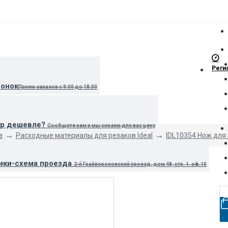
Реги
вонок
Прием заказов с 9:00 до 18:00
ар дешевле?
Сообщите нам и мы снизим для вас цену
в
Расходные материалы для резаков Ideal
IDL10354 Нож для
ики-схема проезда
2-й Грайвороновский проезд, дом 48, стр. 1. оф.10