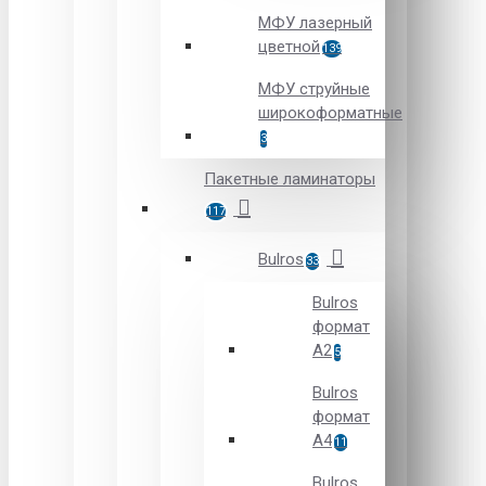
МФУ лазерный
цветной
139
МФУ струйные
широкоформатные
3
Пакетные ламинаторы
117
Bulros
33
Bulros
формат
A2
5
Bulros
формат
A4
11
Bulros