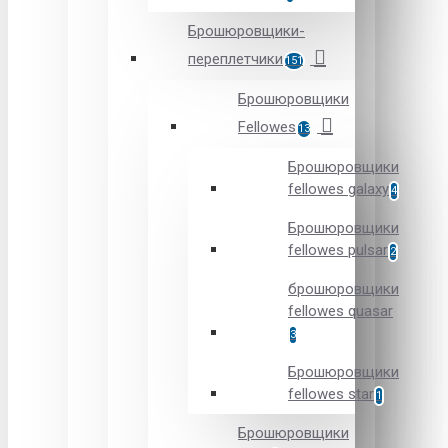
Брошюровщики-
переплетчики
151
Брошюровщики
Fellowes
13
Брошюровщики
fellowes galaxy
4
Брошюровщики
fellowes pulsar
2
брошюровщики
fellowes quasar
3
Брошюровщики
fellowes star
1
Брошюровщики