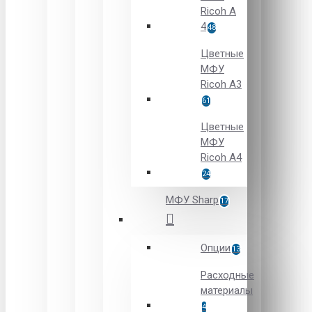
Ricoh A
4
48
Цветные
МФУ
Ricoh A3
61
Цветные
МФУ
Ricoh A4
24
МФУ Sharp
17
Опции
13
Расходные
материалы
4