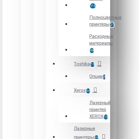
916
Полноцветные
принтеры
21
Расходные
материалы
48
Toshiba
19
Опции
3
Xerox
64
Лазерный
принтер
XEROX
10
Лазерные
принтеры
69