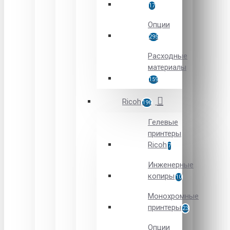
17
Опции
295
Расходные
материалы
159
Ricoh
196
Гелевые
принтеры
Ricoh
7
Инженерные
копиры
10
Монохромные
принтеры
23
Опции