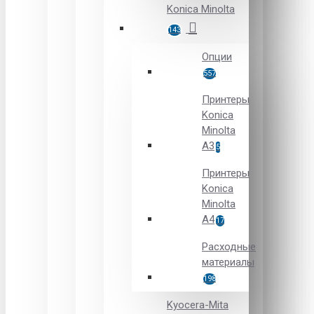
Konica Minolta
143
Опции
557
Принтеры
Konica
Minolta
A3
5
Принтеры
Konica
Minolta
A4
17
Расходные
материалы
198
Kyocera-Mita