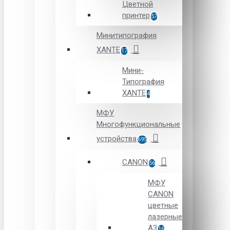
Цветной
принтер
57
Минитипография
XANTE
17
Мини-
Типография
XANTE
4
МФУ
Многофункциональные
устройства
695
CANON
56
МФУ
CANON
цветные
лазерные
А3
16