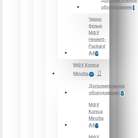
Дополнительное
оборудование
3
Черно
белые
МФУ
Hewlett-
Packard
А4
38
МФУ Konica
Minolta
107
Дополнительное
оборудование
60
МФУ
Konica
Minolta
A4
19
МФУ