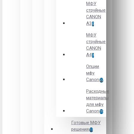
МФУ
струйные
CANON
А3
0
МФУ
струйные
CANON
А4
3
Опции
мфу
Canon
22
Расходные
материалы
для мфу
Canon
35
Готовые МФУ
решения
15