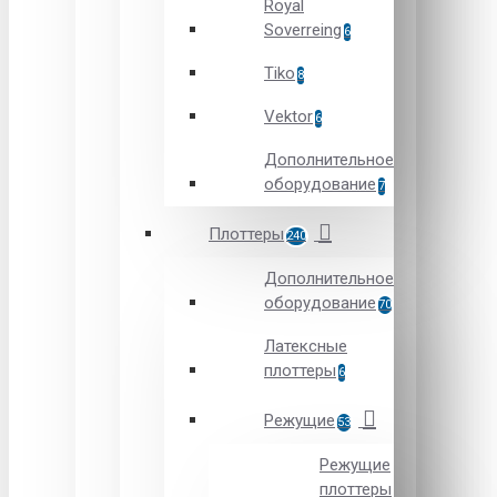
Royal
Soverreing
6
Tiko
8
Vektor
6
Дополнительное
оборудование
7
Плоттеры
240
Дополнительное
оборудование
70
Латексные
плоттеры
6
Режущие
53
Режущие
плоттеры