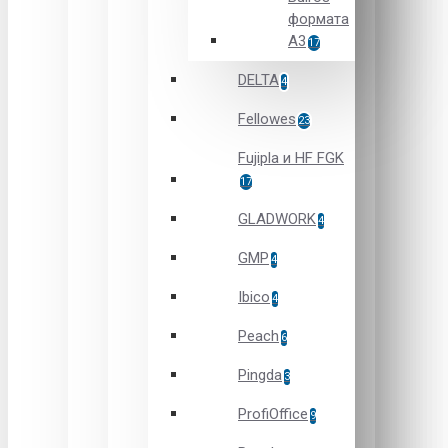
формата
А3
17
DELTA
4
Fellowes
23
Fujipla и HF FGK
17
GLADWORK
4
GMP
4
Ibico
4
Peach
6
Pingda
3
ProfiOffice
9