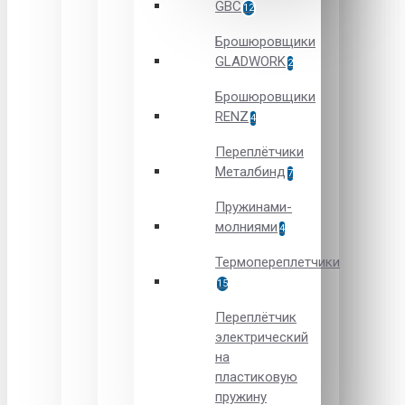
GBC
12
Брошюровщики
GLADWORK
2
Брошюровщики
RENZ
4
Переплётчики
Металбинд
7
Пружинами-
молниями
4
Термопереплетчики
15
Переплётчик
электрический
на
пластиковую
пружину