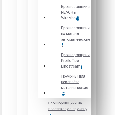
Брошюровщики
PEACH и
WireMac
12
Брошюровщики
на металл
автоматические
2
Брошюровщики
Рrofioffice
Вindstream
1
Пружины для
переплёта
металлические
10
Брошюровщики на
пластиковую пружину