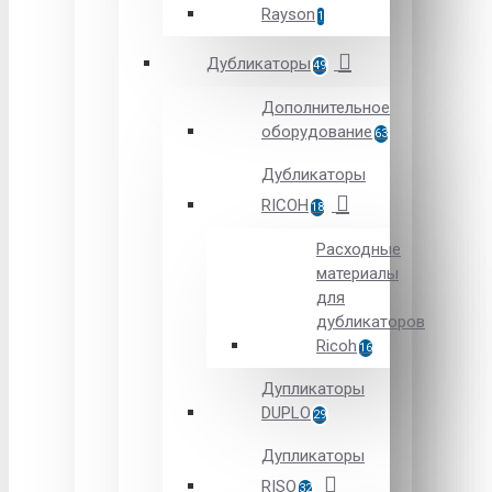
Rayson
1
Дубликаторы
49
Дополнительное
оборудование
63
Дубликаторы
RICOH
18
Расходные
материалы
для
дубликаторов
Ricoh
16
Дупликаторы
DUPLO
29
Дупликаторы
RISO
32