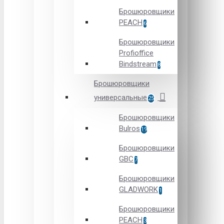
Брошюровщики
PEACH
6
Брошюровщики
Profioffice
Bindstream
8
Брошюровщики
универсальные
25
Брошюровщики
Bulros
19
Брошюровщики
GBC
7
Брошюровщики
GLADWORK
1
Брошюровщики
PEACH
3