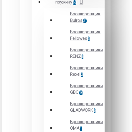
пружину
62
Брошюровщик
Bulros
21
Брошюровщик
Fellowes
3
Брошюровщики
RENZ
6
Брошюровщики
Rexel
2
Брошюровщики
GBC
10
Брошюровщики
GLADWORK
6
Брошюровщики
OMA
1