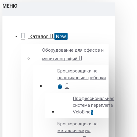
МЕНЮ
Каталог
New
Оборудование для офисов и
минитипографий
Брошюровщики на
пластиковые гребенки
11
Профессиональная
система переплета
VeloBind
5
Брошюровщики на
металлическую