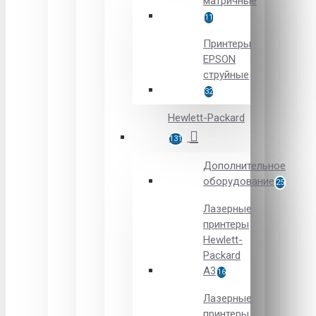
матричные
11
Принтеры
EPSON
струйные
32
Hewlett-Packard
131
Дополнительное
оборудование
25
Лазерные
принтеры
Hewlett-
Packard
A3
16
Лазерные
принтеры