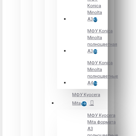
Konica
Minolta
A3
47
МФУ Konica
Minolta
полноцветная
А3
35
МФУ Konica
Minolta
полноцветные
А4
16
МФУ Kyocera
Mita
146
МФУ Kyocera
Mita формата
A3
полноцветные