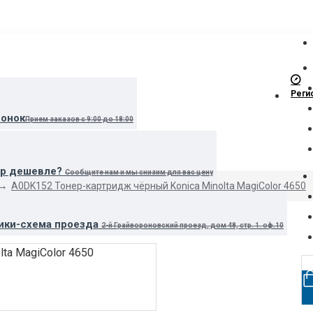
Реги
вонок
Прием заказов с 9:00 до 18:00
ар дешевле?
Сообщите нам и мы снизим для вас цену
A0DK152 Тонер-картридж чёрный Konica Minolta MagiColor 4650
ики-схема проезда
2-й Грайвороновский проезд, дом 48, стр. 1. оф.10