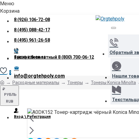
Меню
Корзина
8 (926) 106-72-08
8 (495) 088-42-17
8 (495) 961-26-58
Обратный з
Звонок бесплатный
8 (800) 700-06-12
8 (800) 700-06-12
0
info@orgtehpoly.com
Нашли тов
Расходные материалы
Тонеры
Тонеры Konica Minolta
₽
РУБЛЬ
Текстильщ
RUB
Вход \ Регистрация