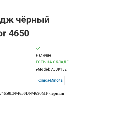
идж чёрный
or 4650
Наличие:
ЕСТЬ НА СКЛАДЕ
Model:
A0DK152
Konica-Minolta
50/4650EN/4650DN/4690MF черный