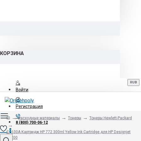
КОРЗИНА
RUB
Войти
Регистрация
Расходные материалы
Тонеры
Тонеры Hewlett-Packard
8 (800) 700-06-12
0
CN630A Картридж HP 772 300ml Yellow Ink Cartridge для HP Designjet
Z5200