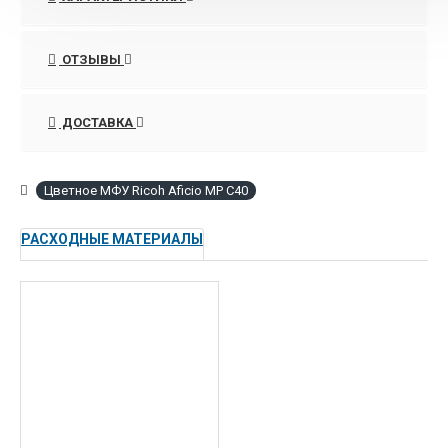
факсимильной опции). MP C4000 – младшая
модель в линейке. Скорость копирования и
ОТЗЫВЫ
печати составляет 40 страниц А4 в минуту (как в
ч/б, так и в цветном режиме).
ДОСТАВКА
Цветное МФУ Ricoh Aficio MP C40
РАСХОДНЫЕ МАТЕРИАЛЫ