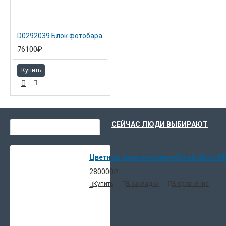
D0292039 Блок фотобарабана цветной в сборе для Ricoh Aficio MPC2800 (D0292251)
76100₽
Купить
ВЫ НЕДАВНО СМОТРЕЛИ
СЕЙЧАС ЛЮДИ ВЫБИРАЮТ
Цветной принтер сканер Ricoh Aficio M
280000₽
Купить
В закладки
В сравнение