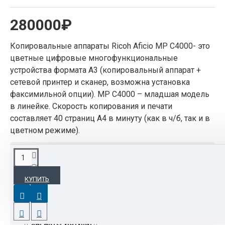
280000₽
Копировальные аппараты Ricoh Aficio MP C4000- это
цветные цифровые многофункциональные
устройства формата A3 (копировальный аппарат +
сетевой принтер и сканер, возможна установка
факсимильной опции). MP C4000 – младшая модель
в линейке. Скорость копирования и печати
составляет 40 страниц А4 в минуту (как в ч/б, так и в
цветном режиме).
ОПИСАНИЕ
КУПИТЬ
Копировальные аппараты Ricoh Aficio MP C4000-
это цветные цифровые многофункциональные
устройства формата A3 (копировальный аппарат
+ сетевой принтер и сканер, возможна установка
ХАРАКТЕРИСТИКИ