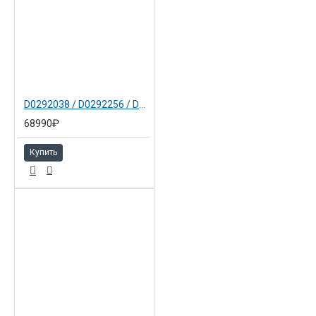
D0292038 / D0292256 / D0292252 Блок фотобарабана в сборе чёрный для Ricoh MPC2800
68990₽
Купить