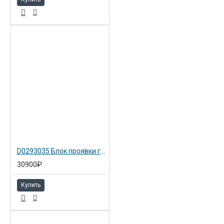
D0293035 Блок проявки голубой для Aficio MP C2800/C3300/C4000/C5000
30900₽
Купить