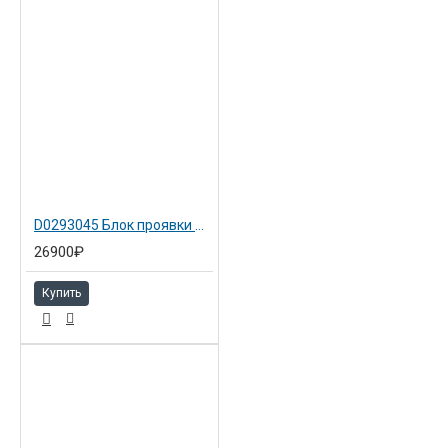
D0293045 Блок проявки жёлтый для Aficio MP C2800/C3300/C4000/C5000
26900₽
Купить