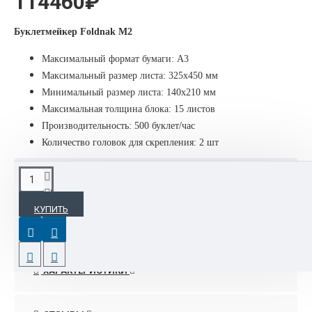
114460₽
Буклетмейкер Foldnak M2
Максимальный формат бумаги:
A3
Максимальный размер листа:
325x450 мм
Минимальный размер листа:
140x210 мм
Максимальная толщина блока:
15 листов
Производительность:
500 буклет/час
Количество головок для скрепления
: 2 шт
ОПИСАНИЕ
КУПИТЬ
Брошюровщик (степлер-фальцовщик) Foldnak M2 — это
автономный аппарат, предназначенный для изготовления
брошюр. Он выполняет фальцовку блока листов (одиночный
сгиб) и его прошивку металлическими скрепками
ХАРАКТЕРИСТИКИ
по заданным параметрам.