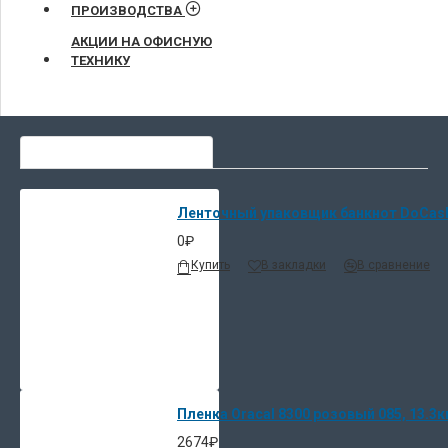
ПРОИЗВОДСТВА
АКЦИИ НА ОФИСНУЮ
ТЕХНИКУ
СЕЙЧАС ЛЮДИ ВЫБИРАЮТ
Ленточный упаковщик банкнот DoCash 
0₽
Купить
В закладки
В сравнение
Пленка Oracal 8300 розовый 085, 13.3к
2674₽