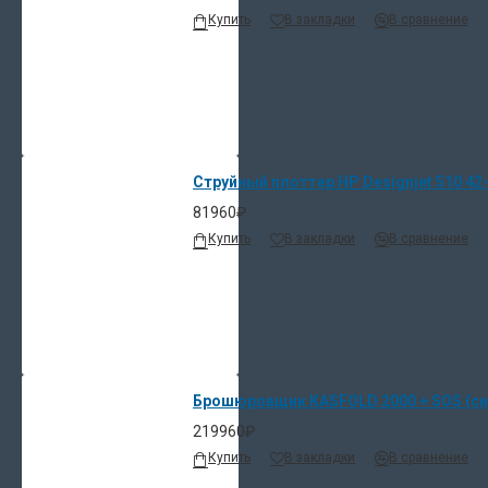
Купить
В закладки
В сравнение
Струйный плоттер HP Designjet 510 42-i
81960₽
Купить
В закладки
В сравнение
Брошюровщик KASFOLD 2000 + SOS (си
219960₽
Купить
В закладки
В сравнение