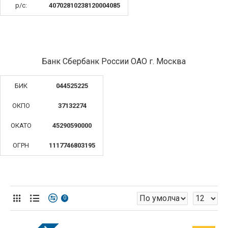
р/с:
40702810238120004085
Банк Сбербанк России ОАО г. Москва
БИК
044525225
ОКПО
37132274
ОКАТО
45290590000
ОГРН
1117746803195
0