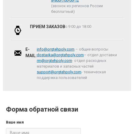
8-800-700-06-12
(звонок из регионов России
бесплатный)
ПРИЕМ ЗАКАЗОВ
с 9:00 до 18:00
E-
info@orgtehpoly.com
– общие вопросы
dostavka@orgtehpoly.com
– отдел доставки
MAIL:
rm@orgtehpoly.com
- отдел расходных
материалов и запасных частей
support@orgtehpoly.com
- техническая
поддержка пользователей
Форма обратной связи
Ваше имя