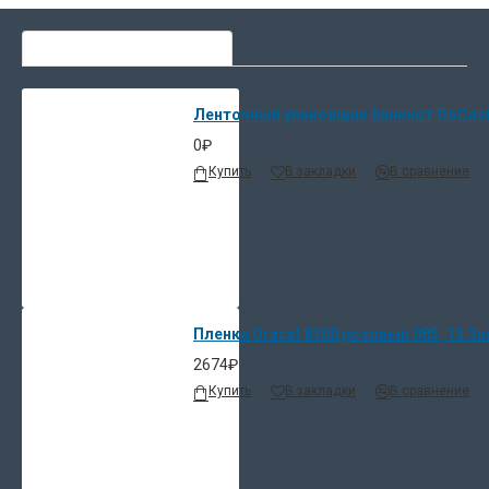
СЕЙЧАС ЛЮДИ ВЫБИРАЮТ
Ленточный упаковщик банкнот DoCash 
0₽
Купить
В закладки
В сравнение
Пленка Oracal 8300 розовый 085, 13.3к
2674₽
Купить
В закладки
В сравнение