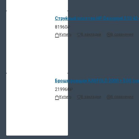
Струйный плоттер HP Designjet 510 42-i
81960₽
Купить
В закладки
В сравнение
Брошюровщик KASFOLD 2000 + SOS (си
219960₽
Купить
В закладки
В сравнение