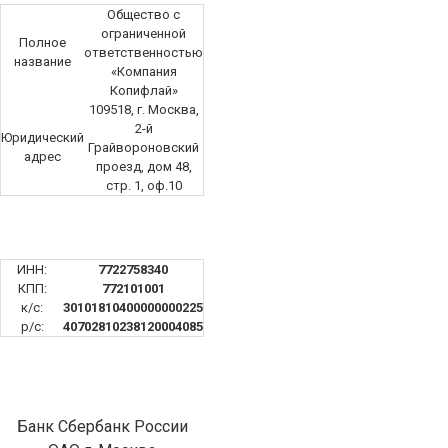
Общество с
ограниченной
Полное
ответственностью
название
«Компания
Копифлай»
109518, г. Москва,
2-й
Юридический
Грайвороновский
адрес
проезд, дом 48,
стр. 1, оф.10
ИНН:
7722758340
КПП:
772101001
к/с:
30101810400000000225
р/с:
40702810238120004085
Банк Сбербанк России