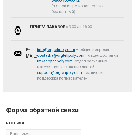
8-800-700-06-12
(звонок из регионов России
бесплатный)
ПРИЕМ ЗАКАЗОВ
с 9:00 до 18:00
E-
info@orgtehpoly.com
– общие вопросы
dostavka@orgtehpoly.com
– отдел доставки
MAIL:
rm@orgtehpoly.com
- отдел расходных
материалов и запасных частей
support@orgtehpoly.com
- техническая
поддержка пользователей
Форма обратной связи
Ваше имя