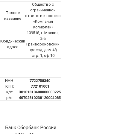
Общество с
ограниченной
Полное
ответственностью
название
«Компания
Копифлай»
109518, г. Москва,
2-й
Юридический
Грайвороновский
адрес
проезд, дом 48,
стр. 1, оф.10
ИНН:
7722758340
КПП:
772101001
к/с:
30101810400000000225
р/с:
40702810238120004085
Банк Сбербанк России