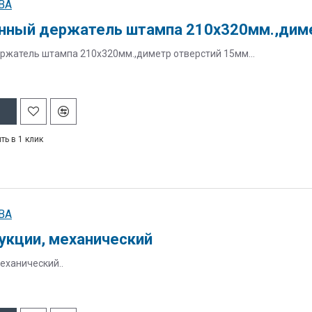
BA
нный держатель штампа 210х320мм.,диме
жатель штампа 210х320мм.,диметр отверстий 15мм...
ть в 1 клик
BA
укции, механический
еханический..