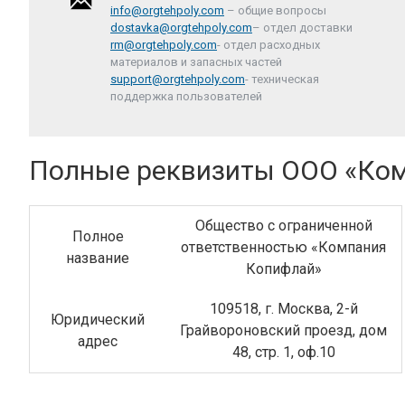
info@orgtehpoly.com
– общие вопросы
dostavka@orgtehpoly.com
– отдел доставки
rm@orgtehpoly.com
- отдел расходных
материалов и запасных частей
support@orgtehpoly.com
- техническая
поддержка пользователей
Полные реквизиты ООО «Ко
Общество с ограниченной
Полное
ответственностью «Компания
название
Копифлай»
109518, г. Москва, 2-й
Юридический
Грайвороновский проезд, дом
адрес
48, стр. 1, оф.10