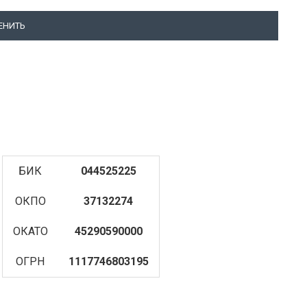
ЕНИТЬ
БИК
044525225
ОКПО
37132274
ОКАТО
45290590000
ОГРН
1117746803195