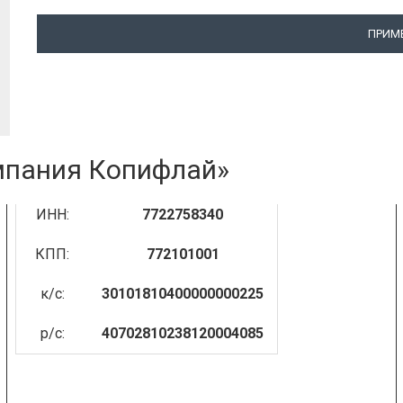
ПРИМ
мпания Копифлай»
ИНН:
7722758340
КПП:
772101001
к/с:
30101810400000000225
р/с:
40702810238120004085