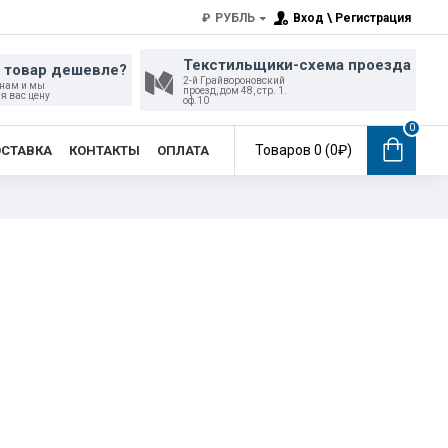
₽
РУБЛЬ
Вход \ Регистрация
Текстильщики-схема проезда
 товар дешевле?
2-й Грайвороновский
 нам и мы
проезд, дом 48, стр. 1.
я вас цену
оф.10
0
Товаров 0 (0₽)
СТАВКА
КОНТАКТЫ
ОПЛАТА