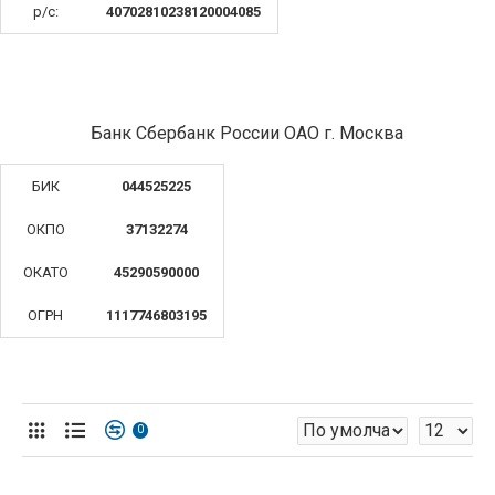
р/с:
40702810238120004085
Банк Сбербанк России ОАО г. Москва
БИК
044525225
ОКПО
37132274
ОКАТО
45290590000
ОГРН
1117746803195
0