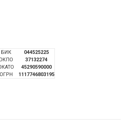
БИК
044525225
ОКПО
37132274
ОКАТО
45290590000
ОГРН
1117746803195