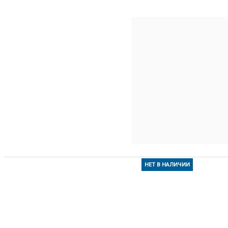
C13T00Q140 КОНТЕЙНЕР Q140 С ЧЕРНЫМИ
ЧЕРНИЛАМИ EPSON ДЛЯ L7160/L7180
C13T596100 КАРТРИДЖ ЧЕРНЫЙ ДЛЯ EPSON SP
7900 PHOTO BLACK
C13T596200 КАРТРИДЖ ГОЛУБОЙ ДЛЯ EPSON SP
7900 CYAN
ПОДРОБНЕЕ
НЕТ В НАЛИЧИИ