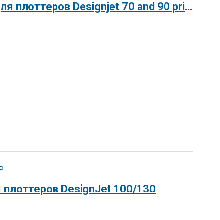
HP Printer Spindle Accessory/ Валик для плоттеров Designjet 70 and 90 printer series.
P
 плоттеров DesignJet 100/130