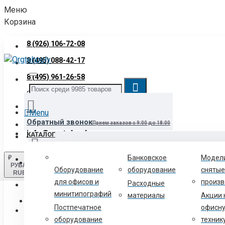
Меню
Корзина
8 (926) 106-72-08
8 (495) 088-42-17
8 (495) 961-26-58
Звонок бесплатный
8 (800) 700-06-12
Menu
Обратный звонок
Прием заказов с 9:00 до 18:00
info@orgtehpoly.com
КАТАЛОГ
Банковское
Модел
₽
Войти
Нашли товар дешевле?
Сообщите нам и мы снизим для вас цен
РУБЛЬ
Оборудование
оборудование
снятые
RUB
для офисов и
произв
Расходные
Регистрация
минитипографий
материалы
Акции 
Текстильщики-схема проезда
2-й Грайвороновский проезд, д
Постпечатное
офисн
8 (800) 700-06-12
оборудование
техник