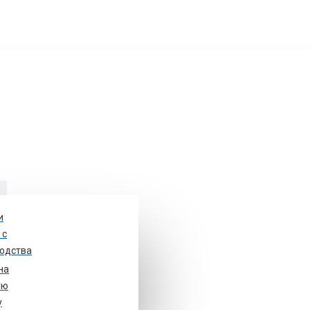
и
у
 с
одства
на
ом 48, стр. 1. оф.10
ую
у