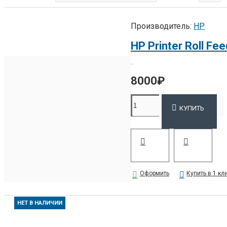
FINISHER SR3070 ФИНИШЕР ТИП SR3070
ПОДРОБНЕЕ
Производитель:
HP
ACCO BRANDS
ПЕРЕПЛЕТЧИК REXEL WB656 (СНЯТ С ПР-ВА,
..
ЗАМЕНА НА GBC WIREBIND W20)
8000₽
4400435 УНИВЕРСАЛЬНЫЙ ПЕРЕПЛЕТЧИК GBC
MULTIBIND 420
КУПИТЬ
GBC1712000 РУЛОННЫЙ ЛАМИНАТОР GBC ULTIMA
65
БРОШЮРОВЩИК GBC CLICKMAN (IBICO CLICKMAN)
ПОД ЗАКАЗ!!
ПОДРОБНЕЕ
Оформить
Купить в 1 кл
EPSON
НЕТ В НАЛИЧИИ
C11CE39301A1 СТРУЙНЫЙ ПЛОТТЕР EPSON
SURECOLOR SC-P7000