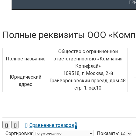
ПР
2400102 СТЕПЛЕРНАЯ ГОЛОВКА ДЛЯ FOLDNAK
4/8/40 НА 210 СКОБ
2400103 СТЕПЛЕРНАЯ ГОЛОВКА ДЛЯ FOLDNAK
Полные реквизиты ООО «Комп
4/8/40 НА 5000 СКОБ
2932618 ТОЛКАТЕЛЬ FOLDNAK 8/40 ДЛЯ
ФАЙЛОВЫХ СКОБ
Общество с ограниченной
2932619 (26) ТОЛКАТЕЛЬ К ШВЕЙНОЙ ГОЛОВКЕ
Полное название
ответственностью «Компания
FOLDNAK 4/8/40 ПРЯМОЙ
Копифлай»
109518, г. Москва, 2-й
ПОДРОБНЕЕ
Юридический
Грайвороновский проезд, дом 48,
адрес
стр. 1, оф.10
RICOH
КОНТРОЛЛЕР ПРИНТЕРА RW-3600
1 BIN TRAY BN3090 ОДНОСЕКЦИОННЫЙ
РАЗДЕЛИТЕЛЬНЫЙ ЛОТОК ТИП BN3090
CASTER TABLE TYPE D РОЛИКОВАЯ ПЛАТФОРМА
Сравнение товаров
0
ТИП D
Сортировка:
Показать: