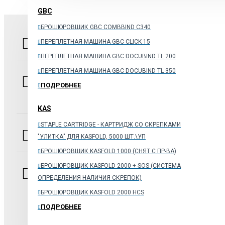
GBC
БРОШЮРОВЩИК GBC COMBBIND C340
НАШ АДРЕС
2-й Грайвороновский проезд, дом 48,
ПЕРЕПЛЕТНАЯ МАШИНА GBC CLICK 15
стр. 1 оф.10 109518, г. Москва
ПЕРЕПЛЕТНАЯ МАШИНА GBC DOCUBIND TL 200
ПЕРЕПЛЕТНАЯ МАШИНА GBC DOCUBIND TL 350
ТЕЛ./ФАКС:
+7 (926) 106-72-08 ,
8 (495) 961-26-58 ,
ПОДРОБНЕЕ
8-800-700-06-12
(звонок из регионов России бесплатный)
KAS
STAPLE CARTRIDGE - КАРТРИДЖ СО СКРЕПКАМИ
ПРИЕМ ЗАКАЗОВ
с 9:00 до 18:00
"УЛИТКА" ДЛЯ KASFOLD, 5000 ШТ.\УП
БРОШЮРОВЩИК KASFOLD 1000 (CНЯТ С ПР-ВА)
БРОШЮРОВЩИК KASFOLD 2000 + SOS (СИСТЕМА
E-
info@orgtehpoly.com
– общие вопросы
dostavka@orgtehpoly.com
– отдел доставки
MAIL:
ОПРЕДЕЛЕНИЯ НАЛИЧИЯ СКРЕПОК)
rm@orgtehpoly.com
- отдел расходных материалов и
БРОШЮРОВЩИК KASFOLD 2000 HCS
запасных частей
support@orgtehpoly.com
- техническая поддержка
ПОДРОБНЕЕ
пользователей