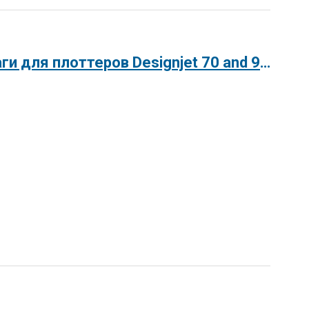
HP Printer Roll Feed Accessory / Автопадатчик рулонной бумаги для плоттеров Designjet 70 and 90 printer series.