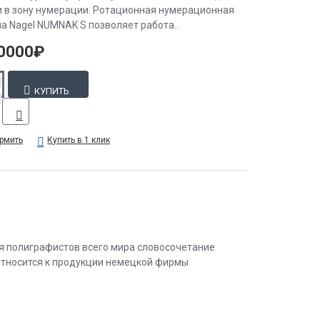
и в зону нумерации. Ротационная нумерационная
а Nagel NUMNAK S позволяет работа..
0000₽
КУПИТЬ
рмить
Купить в 1 клик
я полиграфистов всего мира словосочетание
 относится к продукции немецкой фирмы