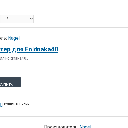
оказать:
ль:
Nagel
тер для Foldnaka40
ля Foldnaka40..
КУПИТЬ
Купить в 1 клик
Производитель:
Nagel