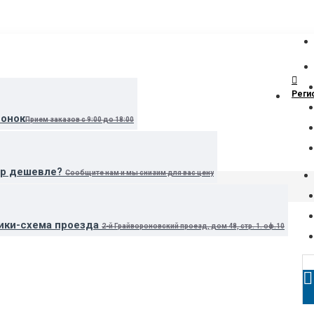
Реги
вонок
Прием заказов с 9:00 до 18:00
ар дешевле?
Сообщите нам и мы снизим для вас цену
ики-схема проезда
2-й Грайвороновский проезд, дом 48, стр. 1. оф.10