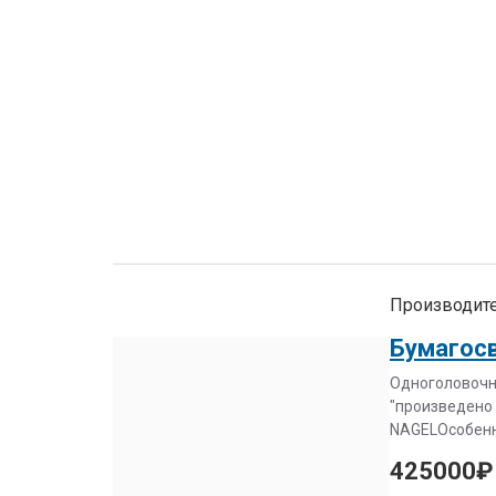
Производите
Бумагосв
Одноголовочн
"произведено 
NAGELОсобенн
425000₽