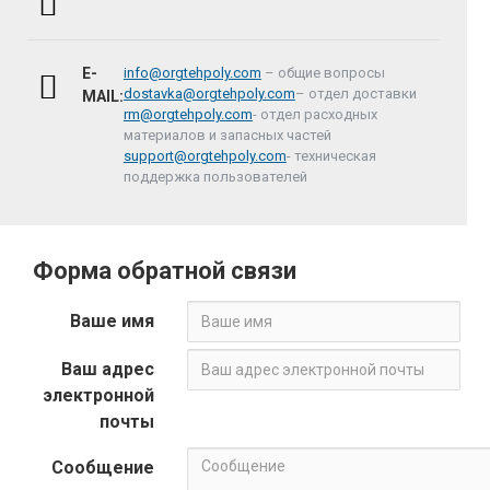
E-
info@orgtehpoly.com
– общие вопросы
dostavka@orgtehpoly.com
– отдел доставки
MAIL:
rm@orgtehpoly.com
- отдел расходных
материалов и запасных частей
support@orgtehpoly.com
- техническая
поддержка пользователей
Форма обратной связи
Ваше имя
Ваш адрес
электронной
почты
Сообщение