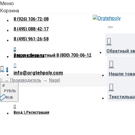
Меню
Корзина
8 (926) 106-72-08
8 (495) 088-42-17
8 (495) 961-26-58
Обратный з
Звонок бесплатный
8 (800) 700-06-12
8 (800) 700-06-12
0
info@orgtehpoly.com
Нашли тов
Производитель
Nagel
₽
РУБЛЬ
Текстильщ
RUB
Вход \ Регистрация