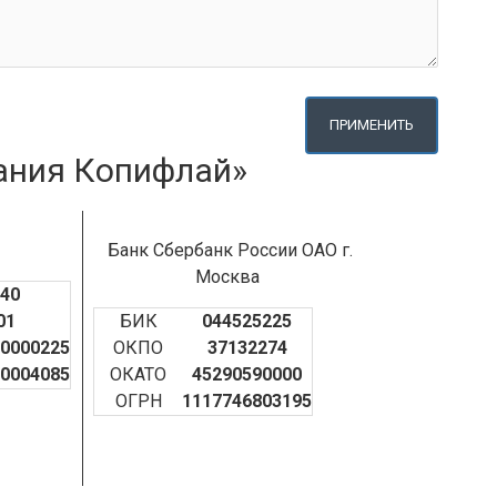
ПРИМЕНИТЬ
ания Копифлай»
Банк Сбербанк России ОАО г.
Москва
40
01
БИК
044525225
0000225
ОКПО
37132274
0004085
ОКАТО
45290590000
ОГРН
1117746803195