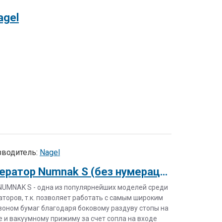
agel
водитель:
Nagel
Нумератор Numnak S (без нумерационных головок)
 NUMNAK S - одна из популярнейших моделей среди
торов, т.к. позволяет работать с самым широким
зоном бумаг благодаря боковому раздуву стопы на
 и вакуумному прижиму за счет сопла на входе