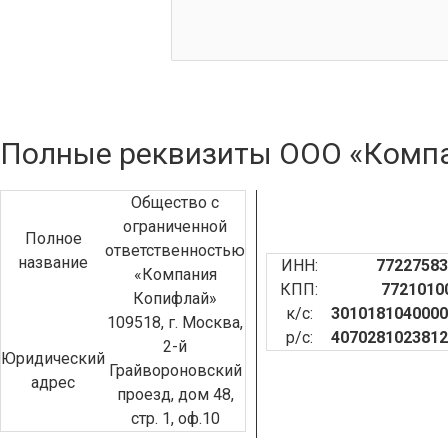
Полные реквизиты ООО «Комп
Общество с
ограниченной
Полное
ответственностью
название
ИНН:
77227583
«Компания
КПП:
7721010
Копифлай»
к/с:
3010181040000
109518, г. Москва,
р/с:
4070281023812
2-й
Юридический
Грайвороновский
адрес
проезд, дом 48,
стр. 1, оф.10