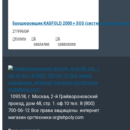
Брошюровщик KASFOLD 2000 + SOS (система определения
219960₽
Купить
В
В
закладки
сравнение
109518, г. Москва, 2-й Грайвороновский
проезд, дом 48, стр. 1. оф.10 тел.: 8 (800)
700-06-12 Все права защищены. интернет
магазин оргтехники orgtehpoly.com