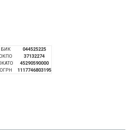
БИК
044525225
ОКПО
37132274
ОКАТО
45290590000
ОГРН
1117746803195