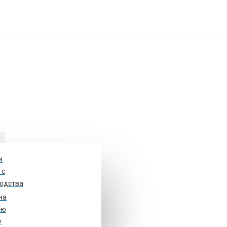
и
у
 с
одства
на
ом 48, стр. 1. оф.10
ую
у