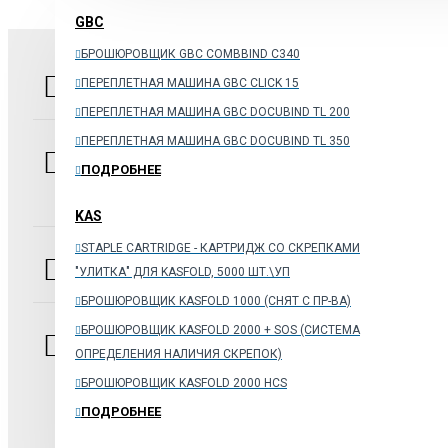
GBC
БРОШЮРОВЩИК GBC COMBBIND C340
НАШ АДРЕС
2-й Грайвороновский проезд, дом 48,
ПЕРЕПЛЕТНАЯ МАШИНА GBC CLICK 15
стр. 1 оф.10 109518, г. Москва
ПЕРЕПЛЕТНАЯ МАШИНА GBC DOCUBIND TL 200
ПЕРЕПЛЕТНАЯ МАШИНА GBC DOCUBIND TL 350
ТЕЛ./ФАКС:
+7 (926) 106-72-08 ,
8 (495) 961-26-58 ,
ПОДРОБНЕЕ
8-800-700-06-12
(звонок из регионов России бесплатный)
KAS
STAPLE CARTRIDGE - КАРТРИДЖ СО СКРЕПКАМИ
ПРИЕМ ЗАКАЗОВ
с 9:00 до 18:00
"УЛИТКА" ДЛЯ KASFOLD, 5000 ШТ.\УП
БРОШЮРОВЩИК KASFOLD 1000 (CНЯТ С ПР-ВА)
БРОШЮРОВЩИК KASFOLD 2000 + SOS (СИСТЕМА
E-
info@orgtehpoly.com
– общие вопросы
dostavka@orgtehpoly.com
– отдел доставки
MAIL:
ОПРЕДЕЛЕНИЯ НАЛИЧИЯ СКРЕПОК)
rm@orgtehpoly.com
- отдел расходных материалов и
БРОШЮРОВЩИК KASFOLD 2000 HCS
запасных частей
support@orgtehpoly.com
- техническая поддержка
ПОДРОБНЕЕ
пользователей