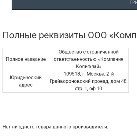
ПР
2400102 СТЕПЛЕРНАЯ ГОЛОВКА ДЛЯ FOLDNAK
4/8/40 НА 210 СКОБ
2400103 СТЕПЛЕРНАЯ ГОЛОВКА ДЛЯ FOLDNAK
Полные реквизиты ООО «Комп
4/8/40 НА 5000 СКОБ
2932618 ТОЛКАТЕЛЬ FOLDNAK 8/40 ДЛЯ
ФАЙЛОВЫХ СКОБ
Общество с ограниченной
2932619 (26) ТОЛКАТЕЛЬ К ШВЕЙНОЙ ГОЛОВКЕ
Полное название
ответственностью «Компания
FOLDNAK 4/8/40 ПРЯМОЙ
Копифлай»
109518, г. Москва, 2-й
ПОДРОБНЕЕ
Юридический
Грайвороновский проезд, дом 48,
адрес
стр. 1, оф.10
RICOH
КОНТРОЛЛЕР ПРИНТЕРА RW-3600
1 BIN TRAY BN3090 ОДНОСЕКЦИОННЫЙ
РАЗДЕЛИТЕЛЬНЫЙ ЛОТОК ТИП BN3090
CASTER TABLE TYPE D РОЛИКОВАЯ ПЛАТФОРМА
Нет ни одного товара данного производителя.
ТИП D