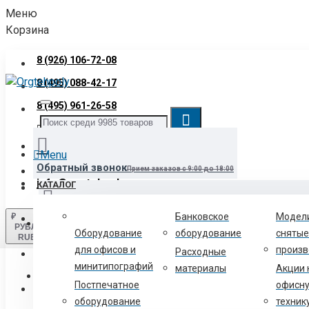
Меню
Корзина
8 (926) 106-72-08
8 (495) 088-42-17
8 (495) 961-26-58
Звонок бесплатный
8 (800) 700-06-12
Menu
Обратный звонок
Прием заказов с 9:00 до 18:00
info@orgtehpoly.com
КАТАЛОГ
Банковское
Модел
₽
Войти
Нашли товар дешевле?
Сообщите нам и мы снизим для вас цен
РУБЛЬ
Оборудование
оборудование
снятые
RUB
для офисов и
произв
Расходные
Регистрация
минитипографий
материалы
Акции 
Текстильщики-схема проезда
2-й Грайвороновский проезд, д
Постпечатное
офисн
8 (800) 700-06-12
оборудование
техник