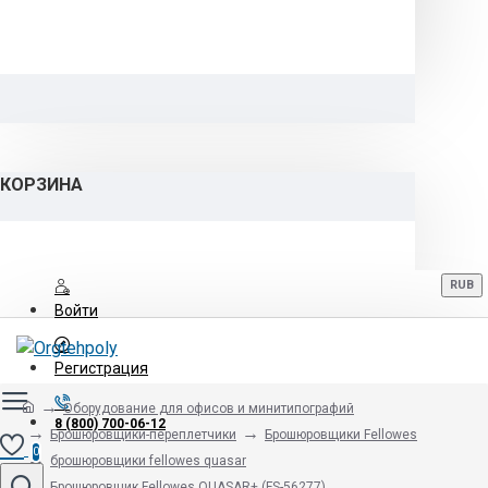
КОРЗИНА
RUB
Войти
Регистрация
Оборудование для офисов и минитипографий
8 (800) 700-06-12
Брошюровщики-переплетчики
Брошюровщики Fellowes
0
брошюровщики fellowes quasar
Брошюровщик Fellowes QUASAR+ (FS-56277)