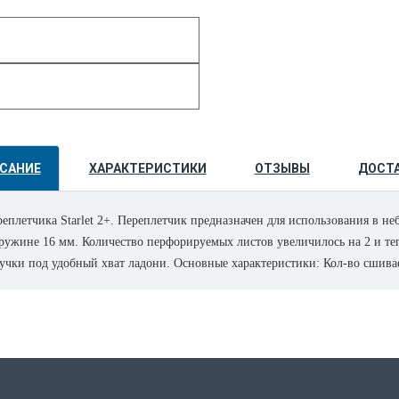
САНИЕ
ХАРАКТЕРИСТИКИ
ОТЗЫВЫ
ДОСТ
реплетчика Starlet 2+. Переплетчик предназначен для использования в
пружине 16 мм. Количество перфорируемых листов увеличилось на 2 и теп
учки под удобный хват ладони. Основные характеристики: Кол-во сшивае
 года. Брошюровщик оснащен технологиями, которые ускорят и упростят 
рка лотка автоматически открывается, что сигнализирует о необходимост
електор диаметра пружин и толщины документа: Простой подбор пружин