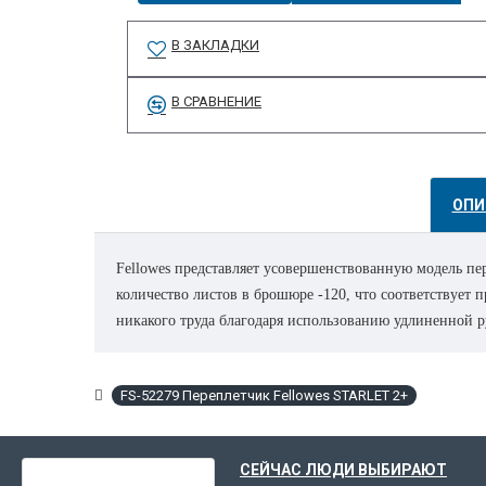
В ЗАКЛАДКИ
В СРАВНЕНИЕ
ОПИ
Fellowes представляет усовершенствованную модель пе
количество листов в брошюре -120, что соответствует 
никакого труда благодаря использованию удлиненной р
шт. Диапазон диаметра пружины: 6-16 мм. Гарантия: 2
для отходов: При переполнении лотка для отходов ство
FS-52279 Переплетчик Fellowes STARLET 2+
выравнивание листов различных форматов по краю. С
ВЫ НЕДАВНО СМОТРЕЛИ
СЕЙЧАС ЛЮДИ ВЫБИРАЮТ