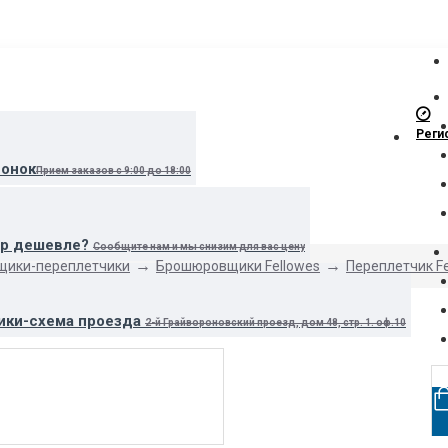
Реги
вонок
Прием заказов с 9:00 до 18:00
ар дешевле?
Сообщите нам и мы снизим для вас цену
ики-переплетчики
Брошюровщики Fellowes
Переплетчик Fe
ики-схема проезда
2-й Грайвороновский проезд, дом 48, стр. 1. оф.10