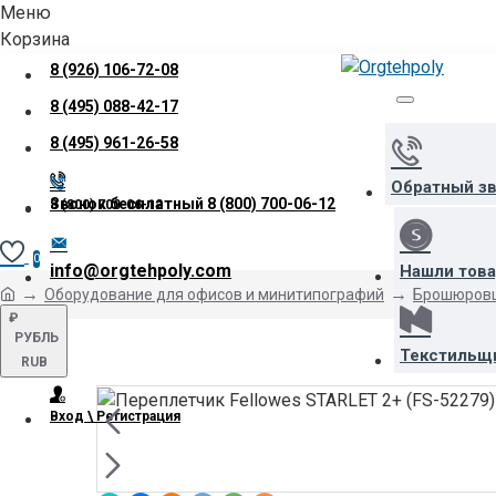
Меню
Корзина
8 (926) 106-72-08
8 (495) 088-42-17
8 (495) 961-26-58
Обратный з
Звонок бесплатный
8 (800) 700-06-12
8 (800) 700-06-12
0
info@orgtehpoly.com
Нашли тов
Оборудование для офисов и минитипографий
Брошюровщ
₽
РУБЛЬ
Текстильщ
RUB
Вход \ Регистрация