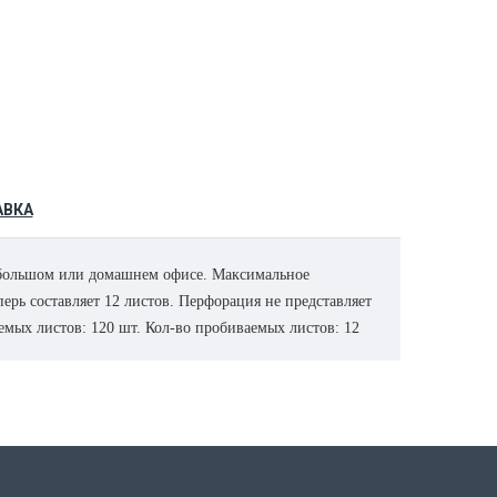
АВКА
 небольшом или домашнем офисе. Максимальное
ерь составляет 12 листов. Перфорация не представляет
мых листов: 120 шт. Кол-во пробиваемых листов: 12
переплет документов: Автоматические створки лотка
и его опустошения. Селектор формата: Точное
ы по толщине документа.