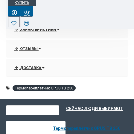
КУПИТЬ
Автоматическое определение типа обложки (мягкая/твёрдая).
Повёрнутый нагреватель для скорейшего и лучшего
переплёта.
ХАРАКТЕРИСТИКИ
Фотоэлемент включает таймер переплёта.
LED-подсветка предупреждающая о высокой температуре.
ОТЗЫВЫ
Звуковой сигнал готовности документа.
ДОСТАВКА
Термопереплётчик OPUS TB 250
ВЫ НЕДАВНО СМОТРЕЛИ
СЕЙЧАС ЛЮДИ ВЫБИРАЮТ
Термопереплётчик OPUS TB 250