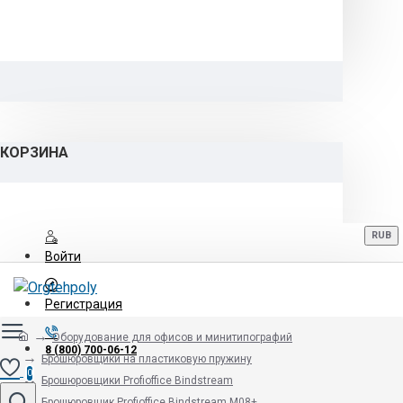
КОРЗИНА
RUB
Войти
Регистрация
Оборудование для офисов и минитипографий
8 (800) 700-06-12
Брошюровщики на пластиковую пружину
0
Брошюровщики Profioffice Bindstream
Брошюровщик Profioffice Bindstream М08+