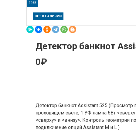
FREE
НЕТ В НАЛИЧИИ
Детектор банкнот Assi
0₽
Детектор банкнот Assistant 525 (Просмотр
проходящем свете, 1 УФ лампа 6Вт <сверху
<сверху> и <внизу>. Контроль геометрии п
подключение опций Assistant M и L )