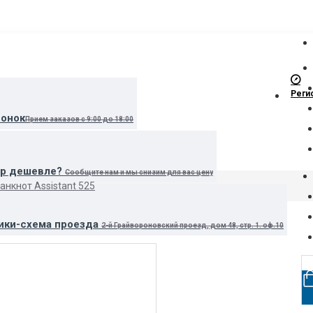
Реги
вонок
Прием заказов с 9:00 до 18:00
ар дешевле?
Сообщите нам и мы снизим для вас цену
анкнот Assistant 525
ики-схема проезда
2-й Грайвороновский проезд, дом 48, стр. 1. оф.10