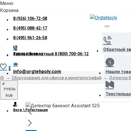
Меню
Корзина
8 (926) 106-72-08
8 (495) 088-42-17
8 (495) 961-26-58
Обратный з
Звонок бесплатный
8 (800) 700-06-12
8 (800) 700-06-12
0
info@orgtehpoly.com
Нашли тов
Оборудование для офисов и минитипографий
Детектор б
₽
РУБЛЬ
Текстильщ
RUB
Вход \ Регистрация