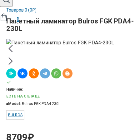
Товаров 0 (0₽)
Пакетный ламинатор Bulros FGK PDA4-
0
230L
Наличие:
ЕСТЬ НА СКЛАДЕ
Model:
Bulros FGK PDA4-230L
BULROS
8709₽