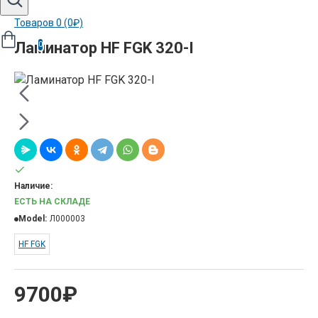
Товаров 0 (0₽)
Ламинатор HF FGK 320-I
0
Наличие:
ЕСТЬ НА СКЛАДЕ
Model:
Л000003
HF FGK
9700₽