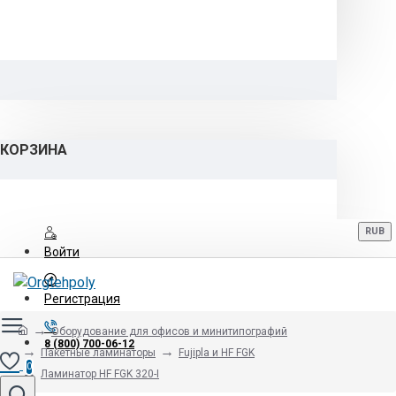
КОРЗИНА
RUB
Войти
Регистрация
Оборудование для офисов и минитипографий
8 (800) 700-06-12
Пакетные ламинаторы
Fujipla и HF FGK
0
Ламинатор HF FGK 320-I