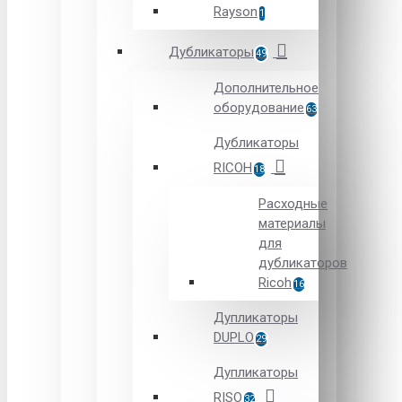
Rayson
1
Дубликаторы
49
Дополнительное
оборудование
63
Дубликаторы
RICOH
18
Расходные
материалы
для
дубликаторов
Ricoh
16
Дупликаторы
DUPLO
29
Дупликаторы
RISO
32