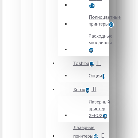
916
Полноцветные
принтеры
21
Расходные
материалы
48
Toshiba
19
Опции
3
Xerox
64
Лазерный
принтер
XEROX
10
Лазерные
принтеры
69