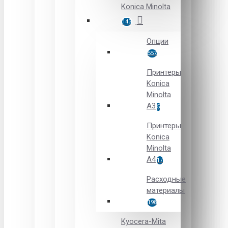
Konica Minolta
143
Опции
557
Принтеры
Konica
Minolta
A3
5
Принтеры
Konica
Minolta
A4
17
Расходные
материалы
198
Kyocera-Mita