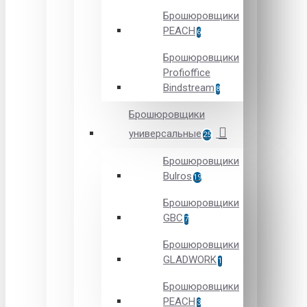
Брошюровщики
PEACH
6
Брошюровщики
Profioffice
Bindstream
8
Брошюровщики
универсальные
25
Брошюровщики
Bulros
19
Брошюровщики
GBC
7
Брошюровщики
GLADWORK
1
Брошюровщики
PEACH
3