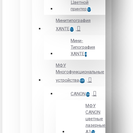
Цветной
принтер
57
Минитипография
XANTE
17
Мини-
Типография
XANTE
4
МФУ
Многофункциональные
устройства
695
CANON
56
МФУ
CANON
цветные
лазерные
А3
16