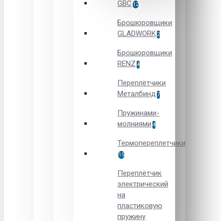
GBC
12
Брошюровщики
GLADWORK
2
Брошюровщики
RENZ
4
Переплётчики
Металбинд
7
Пружинами-
молниями
4
Термопереплетчики
15
Переплётчик
электрический
на
пластиковую
пружину