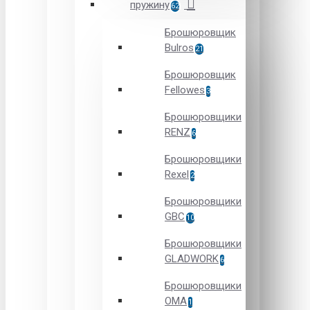
пружину
62
Брошюровщик
Bulros
21
Брошюровщик
Fellowes
3
Брошюровщики
RENZ
6
Брошюровщики
Rexel
2
Брошюровщики
GBC
10
Брошюровщики
GLADWORK
6
Брошюровщики
OMA
1