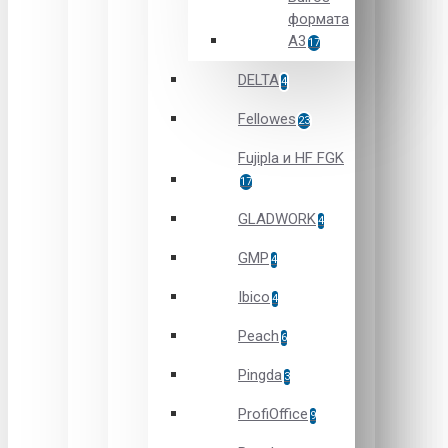
формата
А3
17
DELTA
4
Fellowes
23
Fujipla и HF FGK
17
GLADWORK
4
GMP
4
Ibico
4
Peach
6
Pingda
3
ProfiOffice
9