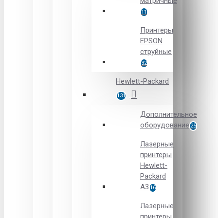
матричные
11
Принтеры
EPSON
струйные
32
Hewlett-Packard
131
Дополнительное
оборудование
25
Лазерные
принтеры
Hewlett-
Packard
A3
16
Лазерные
принтеры