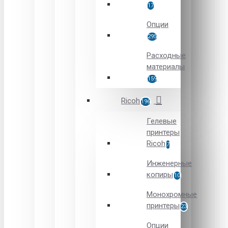
17
Опции
295
Расходные
материалы
159
Ricoh
196
Гелевые
принтеры
Ricoh
7
Инженерные
копиры
10
Монохромные
принтеры
23
Опции