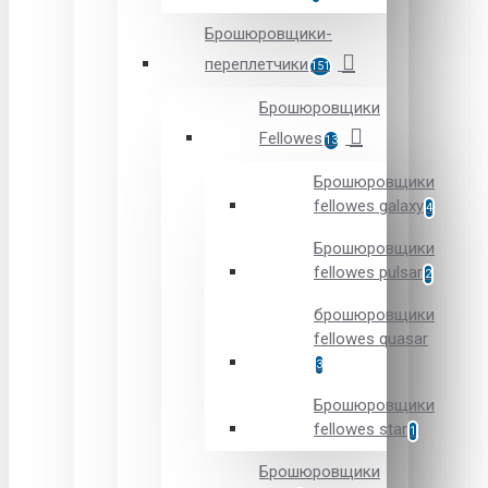
Брошюровщики-
переплетчики
151
Брошюровщики
Fellowes
13
Брошюровщики
fellowes galaxy
4
Брошюровщики
fellowes pulsar
2
брошюровщики
fellowes quasar
3
Брошюровщики
fellowes star
1
Брошюровщики