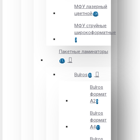
МФУ лазерный
цветной
139
МФУ струйные
широкоформатные
3
Пакетные ламинаторы
117
Bulros
33
Bulros
формат
A2
5
Bulros
формат
A4
11
Bulros