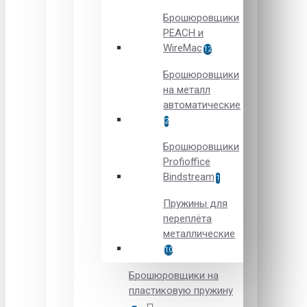
Брошюровщики
PEACH и
WireMac
12
Брошюровщики
на металл
автоматические
2
Брошюровщики
Рrofioffice
Вindstream
1
Пружины для
переплёта
металлические
10
Брошюровщики на
пластиковую пружину