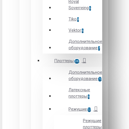
Royal
Soverreing
6
Tiko
8
Vektor
6
Дополнительное
оборудование
7
Плоттеры
240
Дополнительное
оборудование
70
Латексные
плоттеры
6
Режущие
53
Режущие
плоттеры