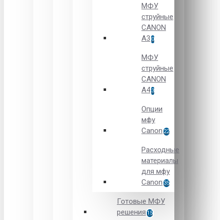
МФУ
струйные
CANON
А3
0
МФУ
струйные
CANON
А4
3
Опции
мфу
Canon
22
Расходные
материалы
для мфу
Canon
35
Готовые МФУ
решения
15