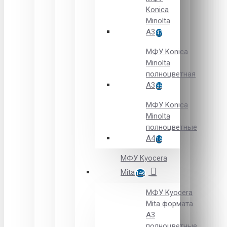
Konica
Minolta
A3
47
МФУ Konica
Minolta
полноцветная
А3
35
МФУ Konica
Minolta
полноцветные
А4
16
МФУ Kyocera
Mita
146
МФУ Kyocera
Mita формата
A3
полноцветные