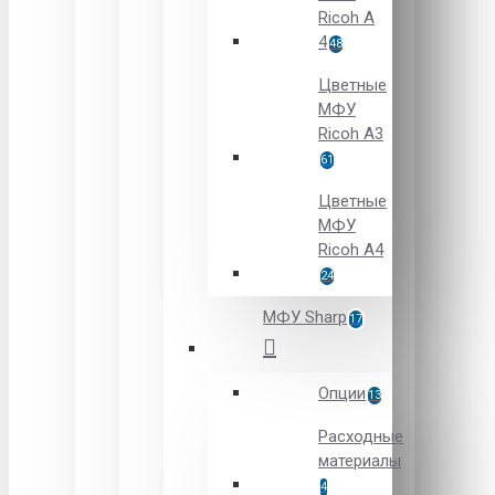
Ricoh A
4
48
Цветные
МФУ
Ricoh A3
61
Цветные
МФУ
Ricoh A4
24
МФУ Sharp
17
Опции
13
Расходные
материалы
4