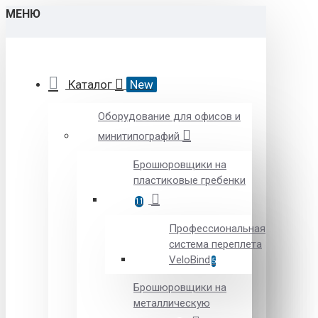
МЕНЮ
Каталог
New
Оборудование для офисов и
минитипографий
Брошюровщики на
пластиковые гребенки
11
Профессиональная
система переплета
VeloBind
5
Брошюровщики на
металлическую