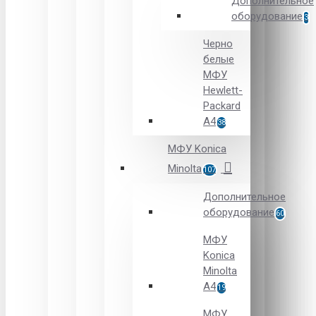
Дополнительное
оборудование
3
Черно
белые
МФУ
Hewlett-
Packard
А4
38
МФУ Konica
Minolta
107
Дополнительное
оборудование
60
МФУ
Konica
Minolta
A4
19
МФУ