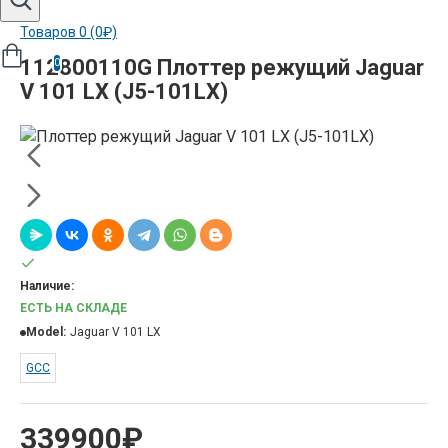
Товаров 0 (0₽)
112800110G Плоттер режущий Jaguar
0
V 101 LX (J5-101LX)
Наличие:
ЕСТЬ НА СКЛАДЕ
Model:
Jaguar V 101 LX
GCC
339900₽