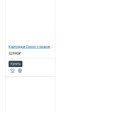
Картридж Epson с оранжевыми чернилами 700 мл для SP 7900/9900 Orange (C13T636A00)
52990₽
Купить