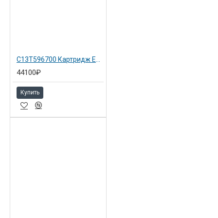
C13T596700 Картридж Epson серый для Epson SP 7900 Light Black
44100₽
Купить