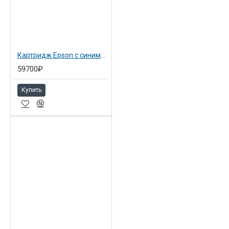
Картридж Epson с синими чернилами 700 мл для SP 7900/9900 Cyan (C13T636200)
59700₽
Купить