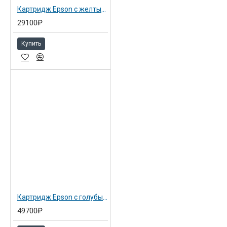
Картридж Epson с желтыми чернилами 700 мл для SP 7900/9900 yellow (C13T636400)
29100₽
Купить
Картридж Epson с голубыми чернилами 700 мл для SP 7900/9900 Cyan (C13T636500)
49700₽