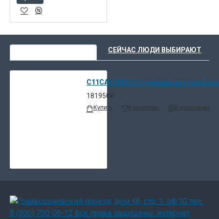
ВЫ НЕДАВНО СМОТРЕЛИ
СЕЙЧАС ЛЮДИ ВЫБИРАЮТ
C11CA12001A1 Струйный плоттер Epson 
181950₽
Купить
В закладки
В сравнение