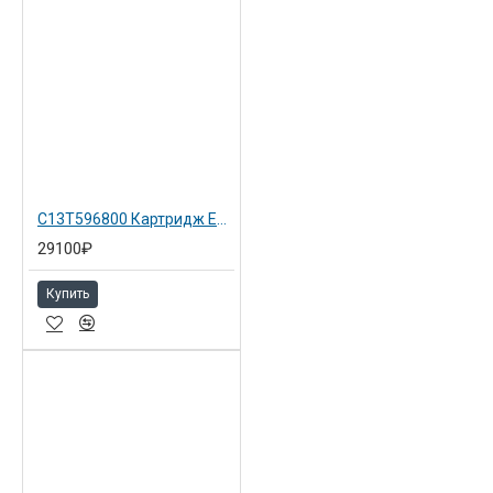
C13T596800 Картридж Epson черный матовый для Epson SP 7900 Matte Black
29100₽
Купить