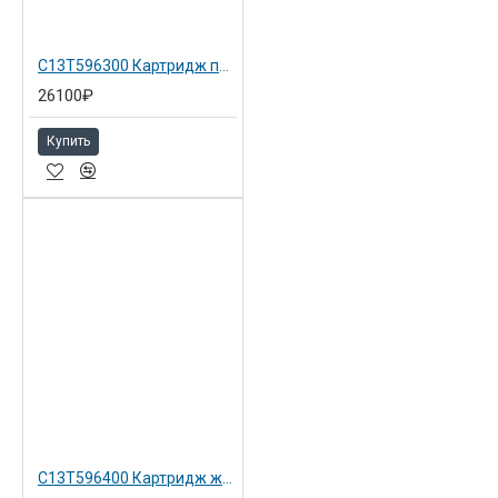
раздельным картриджам объемом 350
и 700 мл
C13T596300 Картридж пурпурный ля Epson SP 7900 Vivid Magenta
26100₽
Купить
C13T596400 Картридж желтый для EpsonSP 7900 Yellow