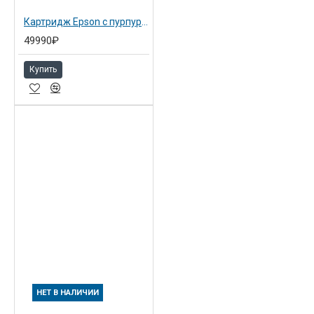
Картридж Epson с пурпурными чернилами 700 мл для SP 7900/9900 vivid magenta (C13T636300)
49990₽
Купить
НЕТ В НАЛИЧИИ