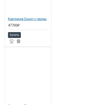
Картридж Epson с чёрными чернилами 700 мл для SP 7900/9900 light light black (C13T636900)
47700₽
Купить