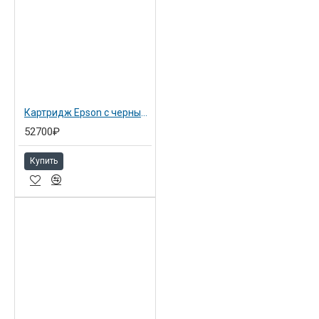
Картридж Epson с черными матовыми чернилами 700 мл для SP 7900/9900 matte black (C13T636800)
52700₽
Купить