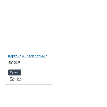
Картридж Epson серый для SP 7900/9900/7700/9700/7890/9890 light black (C13T636700)
45100₽
Купить