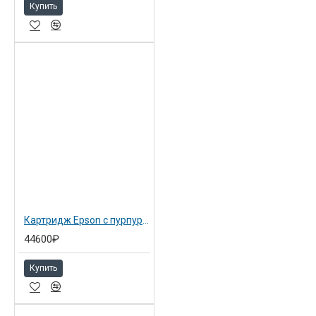
Купить
Картридж Epson с пурпурными чернилами 700 мл для SP 7900/9900 vivid magenta (C13T636600)
44600₽
Купить