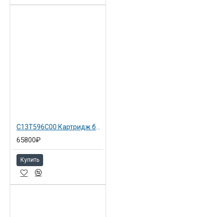
C13T596C00 Картридж белый 350 мл для Epson SP 7900 White
65800₽
Купить