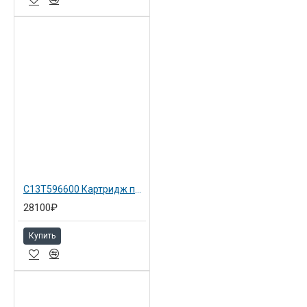
C13T596600 Картридж пурпурный 700 мл для Epson SP 7900
28100₽
Купить