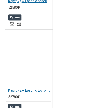
Картридж Epson с зелеными чернилами 700 мл для SP 7900/9900 green (C13T636B00)
52580₽
Купить
Картридж Epson с фото черными чернилами 700 мл для SP 7900/9900 photo black (C13T636100)
52780₽
Купить