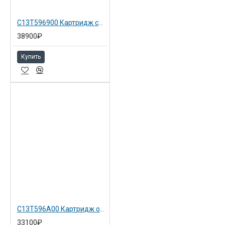
C13T596900 Картридж светло серый для Epson SP 7900 Light Light Black
38900₽
Купить
C13T596A00 Картридж оранжевый для Epson SP 7900 Orange
33100₽