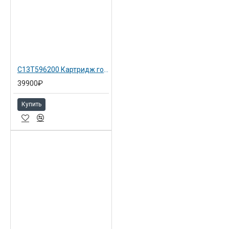
Тонкая печатающая головка шириной
1 дюйм с 360 дюзами на канал
Автопереключение между одновременно
установленными стандартным и матовым
черными картриджами
Контроль мениска для точного
C13T596200 Картридж голубой для Epson SP 7900 Cyan
позиционирования капли
39900₽
Специальное покрытие печатающей
головки для предотвращения засорения
Купить
дюз
Печать каплями переменного размера,
минимальный размер капли 3,5 пл
и разрешение 2880×1440 dpi для
превосходного фотографического качества
печати
Возможность использования системы
управления цветом — дополнительный
спектрофотометр
Низкая стоимость эксплуатации благодаря