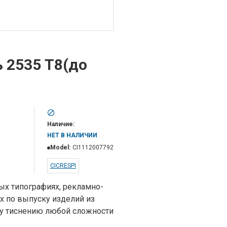
 2535 Т8(до
Наличие:
НЕТ В НАЛИЧИИ
Model:
CI1112007792
CICRESPI
ных типографиях, рекламно-
х по выпуску изделий из
му тиснению любой сложности