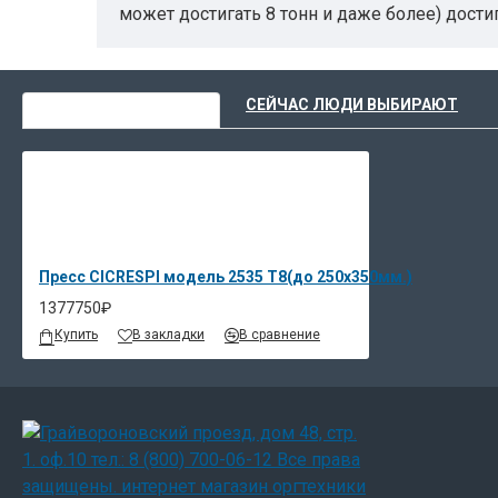
может достигать 8 тонн и даже более) дости
дает неоспоримые преимущества при работе 
тиснение, не имеет значения. Контроль за 
блокировкой при помощи боковых датчиков
ВЫ НЕДАВНО СМОТРЕЛИ
СЕЙЧАС ЛЮДИ ВЫБИРАЮТ
Пресс CICRESPI модель 2535 Т8(до 250х350мм.)
1377750₽
Купить
В закладки
В сравнение