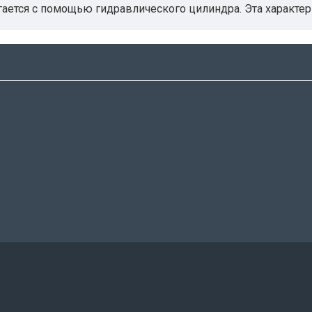
гается с помощью гидравлического цилиндра. Эта характери
с различными материалами, так как в данном случае толщ
качеством выполнения операций и безопасность работы об
 и оперативным контролем при помощи жидкокристалличе