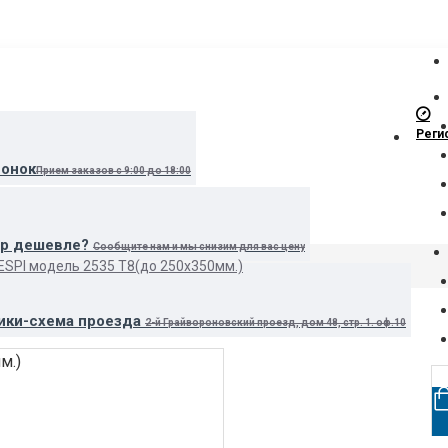
Реги
вонок
Прием заказов с 9:00 до 18:00
ар дешевле?
Сообщите нам и мы снизим для вас цену
ESPI модель 2535 Т8(до 250х350мм.)
ики-схема проезда
2-й Грайвороновский проезд, дом 48, стр. 1. оф.10