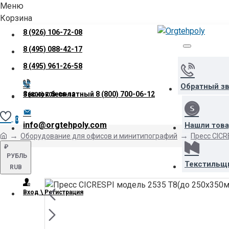
Меню
Корзина
8 (926) 106-72-08
8 (495) 088-42-17
8 (495) 961-26-58
Обратный з
Звонок бесплатный
8 (800) 700-06-12
8 (800) 700-06-12
0
info@orgtehpoly.com
Нашли тов
Оборудование для офисов и минитипографий
Пресс CICR
₽
РУБЛЬ
Текстильщ
RUB
Вход \ Регистрация