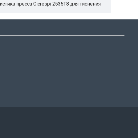
стика пресса Cicrespi 2535T8 для тиснения
ина объекта, на котором производится
еспечивается фотоэлектрической
ского дисплея.