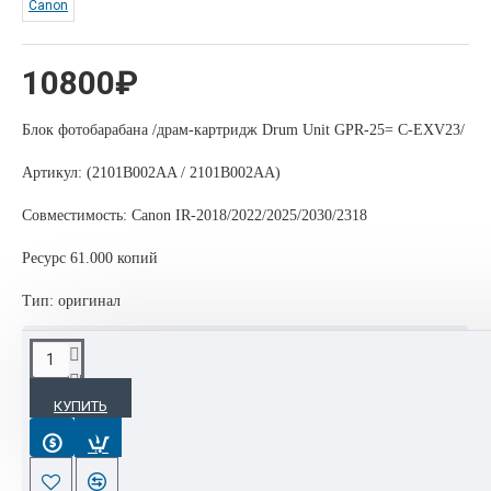
Canon
10800₽
Блок фотобарабана /драм-картридж Drum Unit GPR-25= C-EXV23/
Артикул:
(2101B002AA / 2101B002AA)
Совместимость: Canon IR-2018/2022/2025/2030/2318
Ресурс 61.000 копий
Тип: оригинал
ОПИСАНИЕ
КУПИТЬ
Блок фотобарабана/драм-картридж Drum Unit GPR-25= C-
EXV23 / 2101B002AA/2101B002AA для Canon IR-
2018/2022/2025/2030/2318 на 61.000 копий , оригинал